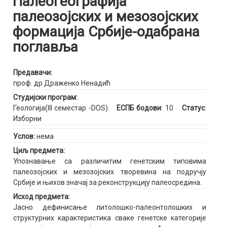
Палеогеографија
палеозојских и мезозојских
формација Србије-одабрана
поглавља
Предавачи:
проф. др Драженко Ненадић
Студијски програм:
Геологија(III семестар -DOS)
ЕСПБ бодови
: 10
Статус
:
Изборни
Услов:
нема
Циљ предмета:
Упознавање са различитим генетским типовима
палеозојских и мезозојских творевина на подручју
Србије и њихов значај за реконструкцију палеосредина.
Исход предмета:
Јасно дефинисање литолошко-палеонтолошких и
структурних карактеристика сваке генетске категорије