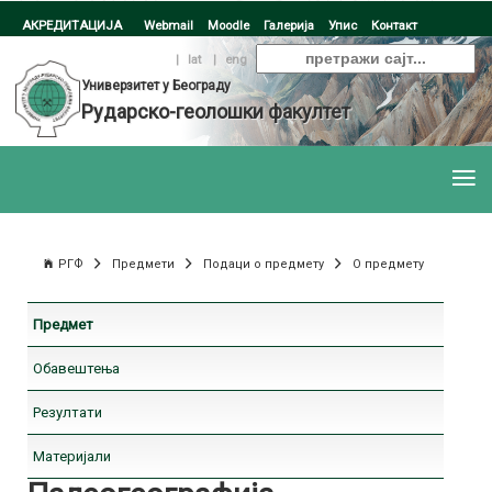
АКРЕДИТАЦИЈА
Webmail
Moodle
Галерија
Упис
Контакт
ћир
|
lat
|
eng
Универзитет у Београду
Рударско-геолошки факултет
РГФ
Предмети
Подаци о предмету
О предмету
Предмет
Обавештења
Резултати
Материјали