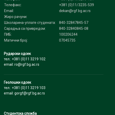
Телефакс:
+381 (0)11/3235-539
Email:
dekan@rgf.bg.ac.rs
Жиро рачуни:
Школарина-уплате студената:
840-32847845-57
Сарадња са привредом:
840-32840845-08
ПИБ:
100206244
Матични број:
07045735
Рударски одсек
тел.: +381 (0)11 3219 102
email: ro@rgf.bg.ac.rs
Геолошки одсек
тел.: +381 (0)11 3219 103
email: gorgf@rgf.bg.ac.rs
Студентска служба