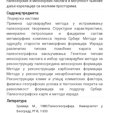
палеозојских и мезозојских наслага и могућност њихове
даље корелације са околним просторима.
Садржај предмета:
Теоријска настава
Примена одговарајућих метода у истраживању
палеозојских творевина. Структурне карактеристике,
минерално петролошки и фацијални састав
метаморфних комплекса терена Србије. Методе за
одредбу старости метаморфних формација. Израда
различитих типова помоћних карата за
палеогеографска закључивања. Генетски типови
мезозојских наслага и избор одговарајућих метода за
реконструкцију палеосредина мезозојских формација.
Методе у реконструкцији карбонатних формација.
Методе у реконструкцији некарбонатних формација.
Реконструкција климе и утицај климатских фактора,
физичко-географских услова и тектонских покрета на
разноликост формација на подручју Србије.
Палеогеографске карте и методе израде.
Литература:
Еремија М., 1980:Палеогеографија. Универзитет у
Београду, РГФ, 1-333