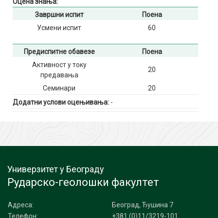
Оцена знања:
Завршни испит
Поена
Усмени испит
60
Предиспитне обавезе
Поена
Активност у току
20
предавања
Семинари
20
Додатни услови оцењивања:
-
Универзитет у Београду
Рударско-геолошки факултет
Адреса:
Београд, Ђушина 7
Телефон:
+381 (0)11/3219-101