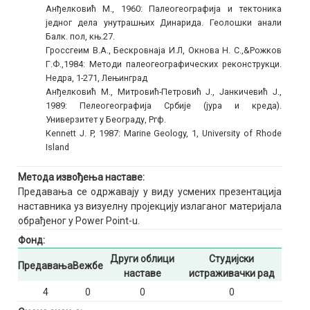
Анђелковић М., 1960: Палеогеографија и тектоника
једног дела унутрашњих Динарида. Геолошки анали
Балк. пол, књ.27.
Гроссгеим В.А., Бескровнаја И.Л, Окнова Н. С.,&Рожков
Г.Ф.,1984: Методи палеогеографических реконструкци.
Недра, 1-271, Лењинград
Анђелковић М., Митровић-Петровић Ј., Јанкичевић Ј.,
1989: Пелеогеографија Србије (јура и креда).
Универзитет у Београду, Ргф.
Кеnnett J. P, 1987: Marine Geology, 1, University of Rhode
Island
Метода извођења наставе:
Предавања се одржавају у виду усмених презентација
наставника уз визуелну пројекцију излаганог материјала
обрађеног у Power Point-u.
Фонд:
Други облици
Студијски
Предавања
Вежбе
наставе
истраживачки рад
4
0
0
0