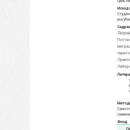
Циљ ов
Исход 
Студен
могући
Садржа
Теориј
Поста
миграц
терито
Практи
Лабора
Литера
Метода
Самост
семина
Фонд:
П