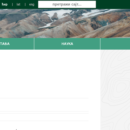
ћир
|
lat
|
eng
ТАВА
НАУКА