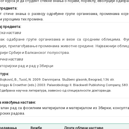
ог курса је да студент стекне знања о појави, пореклу, еволуцији одабр
предмета:
т стиче знања о развоју одређене групе организама, променама које
м узроцима тих промена.
ј предмета:
ска настава
нак одабране групе организама и везе са сродним облицима. Фун
ије, прилагођавање променама животне средине. Најважнији облици
рији Србије и Балканског полуострва.
чна настава
торијски рад и рад у Збирци
тура:
Stojković, B., Tucić, N. 2009. Darvinijana. Službeni glasnik, Beograd, 136 str.
Briggs & Crowther (eds.) 2003: Palaeobiology II. Blackwell Publishing Company, 583 
Одабрана научна литература, зависно од специјалности докторанда.
 извођења наставе:
алан рад са фосилним материјалом и материјалом из Збирки; консулта
рских радова.
редавања
Вежбе
Други облици наставе