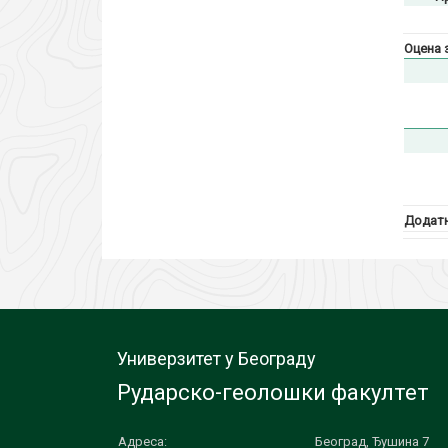
Оцена 
Додатн
Универзитет у Београду
Рударско-геолошки факултет
Адреса:
Београд, Ђушина 7