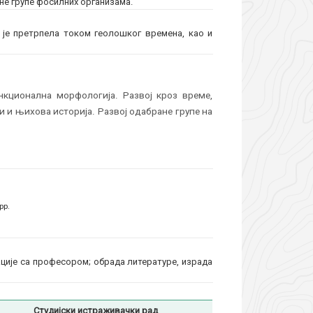
ане групе фосилних организама.
 је претрпела током геолошког времена, као и
кционална морфологија. Развој кроз време,
 и њихова историја. Развој одабране групе на
pp.
ције са професором; обрада литературе, израда
Студијски истраживачки рад