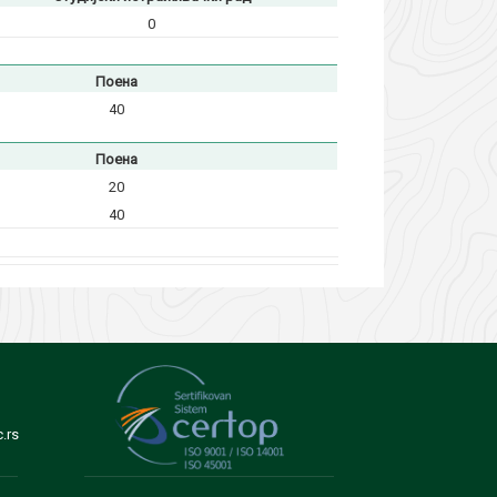
0
Поена
40
Поена
20
40
.rs