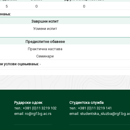
5
0
0
знања:
Завршни испит
Усмени испит
Предиспитне обавезе
Практична настава
Семинари
и услови оцењивања:
-
Рударски одсек
Студентска служба
тел.: +381 (0)11 3219 102
тел.: +381 (0)11 3219 141
email: ro@rgf.bg.ac.rs
email: studentska_sluzba@rgf.bg.ac