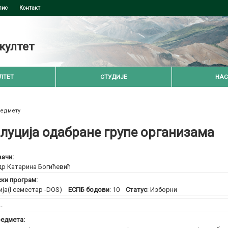
пис
Контакт
култет
ЛТЕТ
СТУДИЈЕ
НАС
редмету
луција одабране групе организама
ачи:
др Катарина Богићевић
ски програм:
ија(I семестар -DOS)
ЕСПБ бодови
: 10
Статус
: Изборни
:
-
едмета: