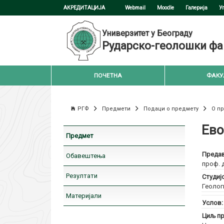
АКРЕДИТАЦИЈА
Webmail
Moodle
Галерија
У
Универзитет у Београду
Рударско-геолошки фа
ПОЧЕТНА
ФАКУ
РГФ
Предмети
Подаци о предмету
О п
Ево
Предмет
Предав
Обавештења
проф. 
Резултати
Студиј
Геолог
Материјали
Услов
Циљ пр