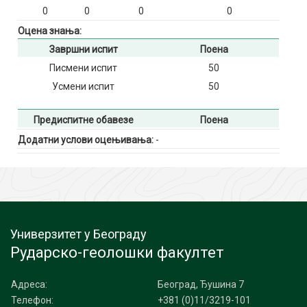
0
0
0
0
Оцена знања:
Завршни испит
Поена
Писмени испит
50
Усмени испит
50
Предиспитне обавезе
Поена
Додатни услови оцењивања:
-
Универзитет у Београду
Рударско-геолошки факултет
Адреса:
Београд, Ђушина 7
Телефон:
+381 (0)11/3219-101