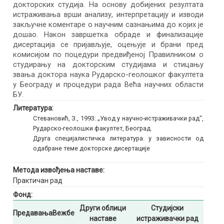
докторских студија. На основу добијених резултата
истраживања врши анализу, интерпретацију и изводи
закључне коментаре о научним сазнањима до којих је
дошао. Након завршетка обраде и финализације
дисертација се пријављује, оцењује и брани пред
комисијом по поцедури предвиђеној Правилником о
студирању на докторским студијама и стицању
звања доктора наука Рударско-геолошког факултета
у Београду и процедури рада Већа научних области
БУ.
Литература:
Стевановић, З., 1993: „Увод у научно-истраживачки рад“,
Рударско-геолошки факултет, Београд.
Друга специјалистичка литература. у зависности од
одабране теме докторске дисертације
Метода извођења наставе:
Практичан рад
Фонд:
Други облици
Студијски
Предавања
Вежбе
наставе
истраживачки рад