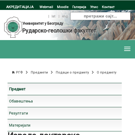
АКРЕДИТАЦИЈА
Webmail
Moodle
Галерија
Упис
Контакт
ћир
|
lat
|
eng
Универзитет у Београду
Рударско-геолошки факултет
РГФ
Предмети
Подаци о предмету
О предмету
Предмет
Обавештења
Резултати
Материјали