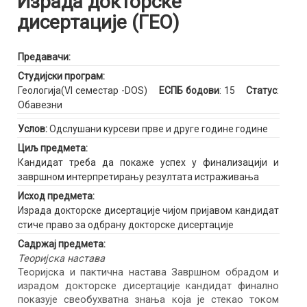
Израда докторске
дисертације (ГЕО)
Предавачи:
Студијски програм:
Геологија(VI семестар -DOS)
ЕСПБ бодови
: 15
Статус
:
Обавезни
Услов:
Одслушани курсеви прве и друге године године
Циљ предмета:
Кандидат треба да покаже успех у финализацији и
завршном интерпретирању резултата истраживања
Исход предмета:
Израда докторске дисертације чијом пријавом кандидат
стиче право за одбрану докторске дисертације
Садржај предмета:
Теоријска настава
Теоријска и пактична настава Завршном обрадом и
израдом докторске дисертације кандидат финално
показује свеобухватна знања која је стекао током