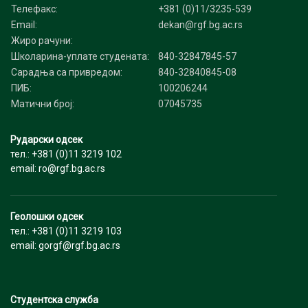
Телефакс:
+381 (0)11/3235-539
Email:
dekan@rgf.bg.ac.rs
Жиро рачуни:
Школарина-уплате студената:
840-32847845-57
Сарадња са привредом:
840-32840845-08
ПИБ:
100206244
Матични број:
07045735
Рударски одсек
тел.: +381 (0)11 3219 102
email: ro@rgf.bg.ac.rs
Геолошки одсек
тел.: +381 (0)11 3219 103
email: gorgf@rgf.bg.ac.rs
Студентска служба