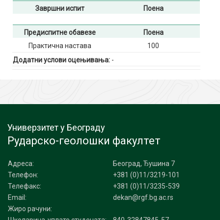
Завршни испит
Поена
Предиспитне обавезе
Поена
Практична настава
100
Додатни услови оцењивања:
-
Универзитет у Београду
Рударско-геолошки факултет
Адреса:
Београд, Ђушина 7
Телефон:
+381 (0)11/3219-101
Телефакс:
+381 (0)11/3235-539
Email:
dekan@rgf.bg.ac.rs
Жиро рачуни: