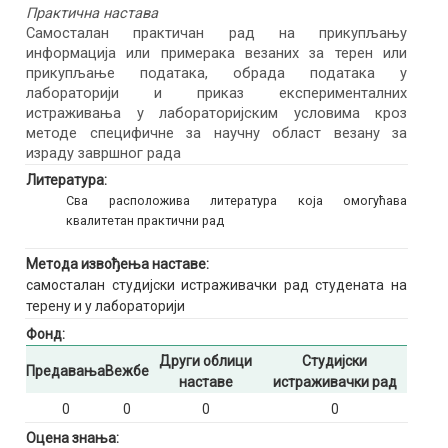
Практична настава
Самосталан практичан рад на прикупљању
информација или примерака везаних за терен или
прикупљање података, обрада података у
лабораторији и приказ експерименталних
истраживања у лабораторијским условима кроз
методе специфичне за научну област везану за
израду завршног рада
Литература:
Сва расположива литература која омогућава
квалитетан практични рад
Метода извођења наставе:
самосталан студијски истраживачки рад студената на
терену и у лабораторији
Фонд:
Други облици
Студијски
Предавања
Вежбе
наставе
истраживачки рад
0
0
0
0
Оцена знања: