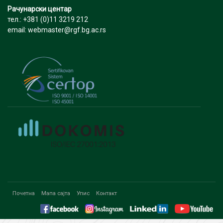
Рачунарски центар
тел.: +381 (0)11 3219 212
email: webmaster@rgf.bg.ac.rs
Почетна
Мапа сајта
Упис
Контакт