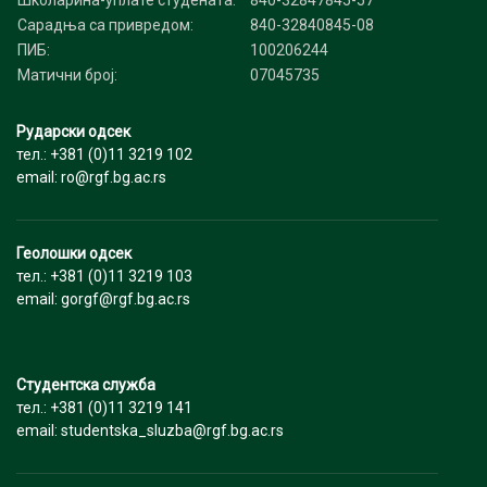
Школарина-уплате студената:
840-32847845-57
Сарадња са привредом:
840-32840845-08
ПИБ:
100206244
Матични број:
07045735
Рударски одсек
тел.: +381 (0)11 3219 102
email: ro@rgf.bg.ac.rs
Геолошки одсек
тел.: +381 (0)11 3219 103
email: gorgf@rgf.bg.ac.rs
Студентска служба
тел.: +381 (0)11 3219 141
email: studentska_sluzba@rgf.bg.ac.rs