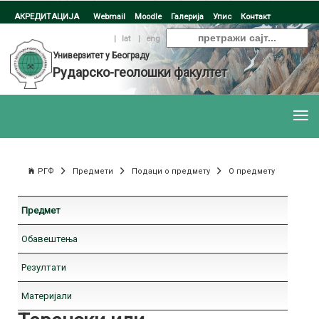
АКРЕДИТАЦИЈА
Webmail
Moodle
Галерија
Упис
Контакт
ћир
|
lat
|
eng
Универзитет у Београду
Рударско-геолошки факултет
РГФ
Предмети
Подаци о предмету
О предмету
Предмет
Обавештења
Резултати
Материјали