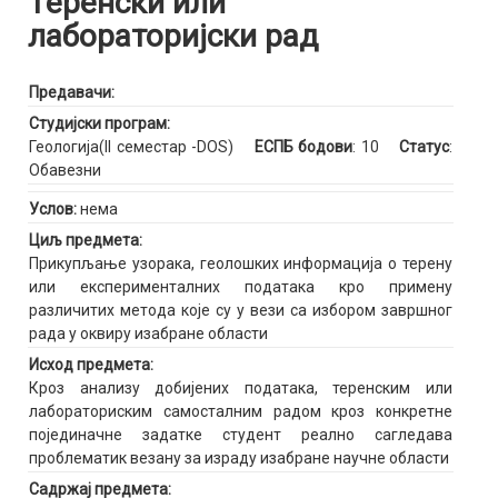
Теренски или
лабораторијски рад
Предавачи:
Студијски програм:
Геологија(II семестар -DOS)
ЕСПБ бодови
: 10
Статус
:
Обавезни
Услов:
нема
Циљ предмета:
Прикупљање узорака, геолошких информација о терену
или експерименталних података кро примену
различитих метода које су у вези са избором завршног
рада у оквиру изабране области
Исход предмета:
Кроз анализу добијених података, теренским или
лабораториским самосталним радом кроз конкретне
појединачне задатке студент реално сагледава
проблематик везану за израду изабране научне области
Садржај предмета: