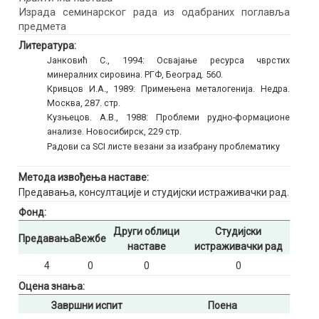
Израда семинарског рада из одабраних поглавља
предмета
Литература:
Јанковић С., 1994: Освајање ресурса чврстих
минералних сировина. РГФ, Београд. 560.
Кривцов И.А., 1989: Примењена металогенија. Недра.
Москва, 287. стр.
Кузњецов. А.В., 1988: Проблеми рудно-формационе
анализе. Новосибирск, 229 стр.
Радови са SCI листе везани за изабрану проблематику
Метода извођења наставе:
Предавања, консултације и студијски истраживачки рад.
Фонд:
Други облици
Студијски
Предавања
Вежбе
наставе
истраживачки рад
4
0
0
0
Оцена знања:
Завршни испит
Поена