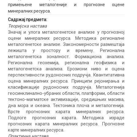
примењене металогеније и прогнозне оцене
минералних ресурса.
Садржај предмета:
Теоријска настава
Значај и улога металогенетске анализе у прогнозној
оцени минералних ресурса. Методика регионалне
металогенетске анализе. Закономерности размештаја
лежишта у простору и времену. Регионална
металогенетска зоналност. Формациона анализа.
Регионална геохемија, регионална геофизика и
металогенетска анализа. Ерозиони ниво и оцена
перспективности рудоносних подручја. Квантитативна
оцена минералних ресурса. Принципи рејонирања и
класификације рудоносних подручја. Металогенија
геосинклинално-убраних области, платформи, области
тектоно-магматске активизације, средишњих масива,
дна мора и океана. Тектоника плоча и металогенија.
Врсте прогнозних карата минералних ресурса.
Подлоге прогнозних карата. Методика израде
прогнозних карата минералних ресурса. Прогнозне
карте минералних ресурса.
Практична настава