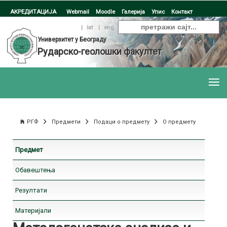
АКРЕДИТАЦИЈА
Webmail
Moodle
Галерија
Упис
Контакт
ћир
|
lat
|
eng
Универзитет у Београду
Рударско-геолошки факултет
РГФ
Предмети
Подаци о предмету
О предмету
Предмет
Обавештења
Резултати
Материјали