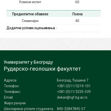
Усмени испит
60
Предиспитне обавезе
Поена
Семинари
40
Додатни услови оцењивања:
-
Универзитет у Београду
Рударско-геолошки факултет
Адреса:
Београд, Ђушина 7
Телефон:
+381 (0)11/3219-101
Телефакс:
+381 (0)11/3235-539
Email:
dekan@rgf.bg.ac.rs
Жиро рачуни:
Школарина-уплате студената:
840-32847845-57