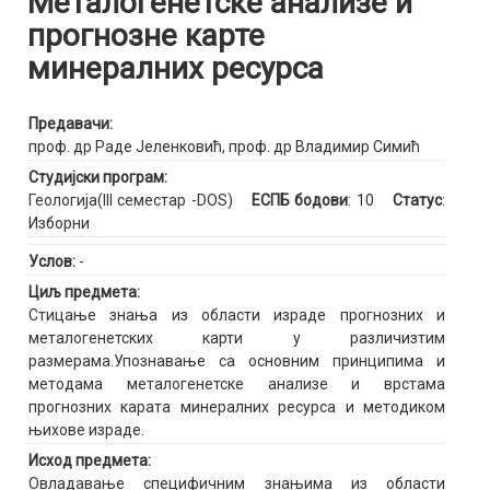
Металогенетске анализе и
прогнозне карте
минералних ресурса
Предавачи:
проф. др Раде Јеленковић
,
проф. др Владимир Симић
Студијски програм:
Геологија(III семестар -DOS)
ЕСПБ бодови
: 10
Статус
:
Изборни
Услов:
-
Циљ предмета:
Стицање знања из области израде прогнозних и
металогенетских карти у различизтим
размерама.Упознавање са основним принципима и
методама металогенетске анализе и врстама
прогнозних карата минералних ресурса и методиком
њихове израде.
Исход предмета:
Овладавање специфичним знањима из области