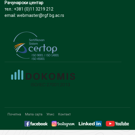
Рачунарски центар
тел.: +381 (0)11 3219 212
email: webmaster@rgf.bg.ac.rs
Почетна
Мапа сајта
Упис
Контакт