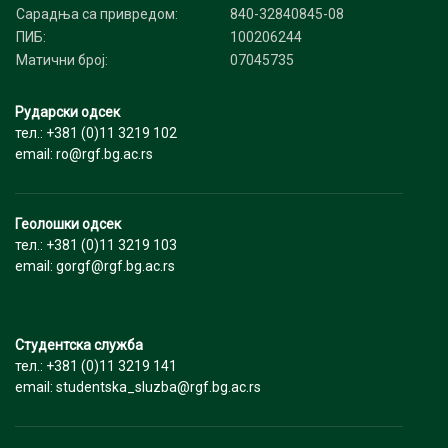
Сарадња са привредом:
840-32840845-08
ПИБ:
100206244
Матични број:
07045735
Рударски одсек
тел.: +381 (0)11 3219 102
email: ro@rgf.bg.ac.rs
Геолошки одсек
тел.: +381 (0)11 3219 103
email: gorgf@rgf.bg.ac.rs
Студентска служба
тел.: +381 (0)11 3219 141
email: studentska_sluzba@rgf.bg.ac.rs