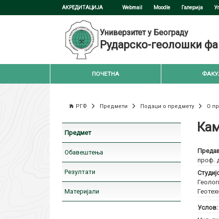
АКРЕДИТАЦИЈА
Webmail
Moodle
Галерија
У
Универзитет у Београду
Рударско-геолошки фа
ПОЧЕТНА
ФАКУ
РГФ
Предмети
Подаци о предмету
О п
Кам
Предмет
Предав
Обавештења
проф. 
Резултати
Студиј
Геолог
Материјали
Геотех
Услов