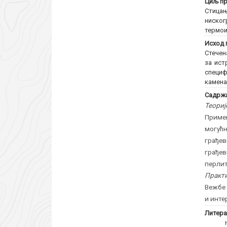
Циљ пр
Стицањ
ниско
термои
Исход 
Стечен
за ист
специф
камена
Садржа
Теориј
Приме
могућ
грађев
грађев
перлит
Практи
Вежбе 
и инте
Литера