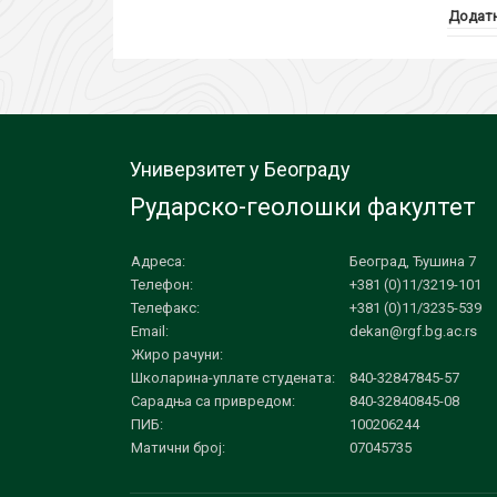
Додатн
Универзитет у Београду
Рударско-геолошки факултет
Адреса:
Београд, Ђушина 7
Телефон:
+381 (0)11/3219-101
Телефакс:
+381 (0)11/3235-539
Email:
dekan@rgf.bg.ac.rs
Жиро рачуни:
Школарина-уплате студената:
840-32847845-57
Сарадња са привредом:
840-32840845-08
ПИБ:
100206244
Матични број:
07045735