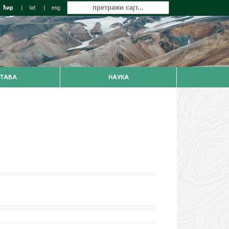
ћир
|
lat
|
eng
ТАВА
НАУКА