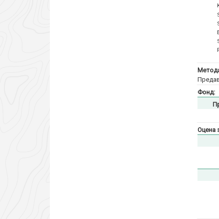
Метода
Предав
Фонд:
П
Оцена 