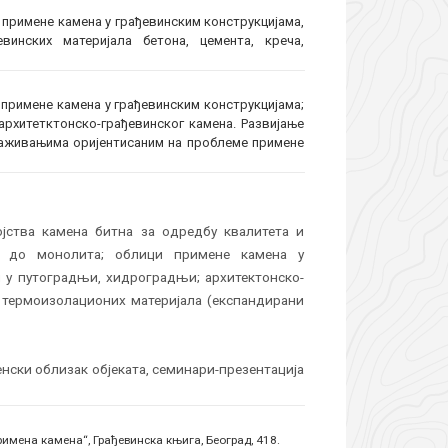
 примене камена у грађевинским конструкцијама,
инских материјала бетона, цемента, креча,
 примене камена у грађевинским конструкцијама;
архитетктонско-грађевинског камена. Развијање
раживањима оријентисаним на проблеме примене
јства камена битна за одредбу квалитета и
а до монолита; облици примене камена у
н у путоградњи, хидроградњи; архитектонско-
, термоизолационих материјала (експандирани
нски облизак објеката, семинари-презентација
римена камена“, Грађевинска књига, Београд, 418.