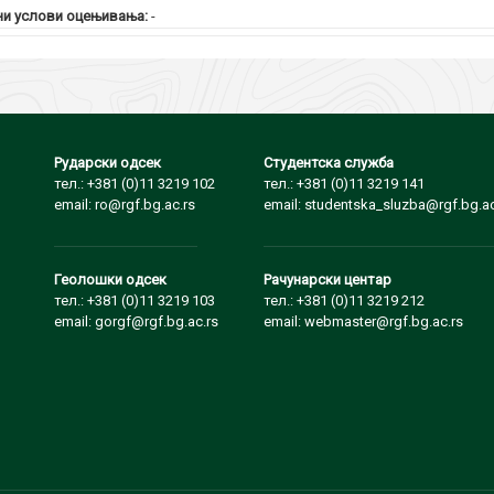
и услови оцењивања:
-
Рударски одсек
Студентска служба
тел.: +381 (0)11 3219 102
тел.: +381 (0)11 3219 141
email: ro@rgf.bg.ac.rs
email: studentska_sluzba@rgf.bg.ac
Геолошки одсек
Рачунарски центар
тел.: +381 (0)11 3219 103
тел.: +381 (0)11 3219 212
email: gorgf@rgf.bg.ac.rs
email: webmaster@rgf.bg.ac.rs