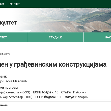
пис
Контакт
култет
ЛТЕТ
СТУДИЈЕ
НАС
редмету
ен у грађевинским конструкцијама
ачи:
др Весна Матовић
ски програм:
ија(I семестар -DOS)
ЕСПБ бодови
: 10
Статус
: Изборни
ника(I семестар -DOS)
ЕСПБ бодови
: 10
Статус
: Изборни
:
нема