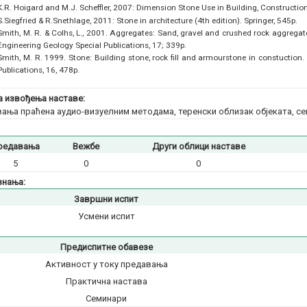
K.R. Hoigard and M.J. Scheffler, 2007: Dimension Stone Use in Building, Construct
S.Siegfried & R.Snethlage, 2011: Stone in architecture (4th edition). Springer, 545p.
Smith, M. R. & Colhs, L., 2001. Aggregates: Sand, gravel and crushed rock aggregate
Engineering Geology Special Publications, 17; 339p.
Smith, M. R. 1999. Stone: Building stone, rock fill and armourstone in constuction.
Publications, 16, 478p.
 извођења наставе:
ања праћена аудио-визуелним методама, теренски облизак објеката, сем
редавања
Вежбе
Други облици наставе
5
0
0
знања:
Завршни испит
Усмени испит
Предиспитне обавезе
Активност у току предавања
Практична настава
Семинари