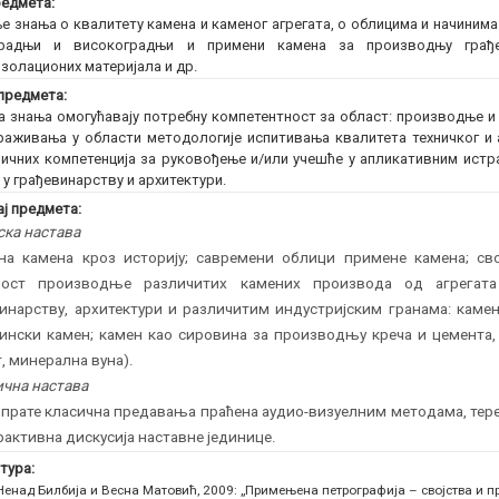
едмета:
е знања о квалитету камена и каменог агрегата, о облицима и начинима
градњи и високоградњи и примени камена за производњу грађев
золационих материјала и др.
предмета:
а знања омогућавају потребну компетентност за област: производње и
раживања у области методологије испитивања квалитетa техничког и 
ичних компетенција за руковођење и/или учешће у апликативним ист
 у грађевинарству и архитектури.
ј предмета:
ска настава
на камена кроз историју; савремени облици примене камена; сво
ност производње различитих камених производа од агрегат
инарству, архитектури и различитим индустријским гранама: каме
ински камен; камен као сировина за производњу креча и цемента
, минерална вуна).
чна настава
прате класична предавања праћена аудио-визуелним методама, тере
рактивна дискусија наставне јединице.
тура:
Ненад Билбија и Весна Матовић, 2009: „Примењена петрографија – својства и п