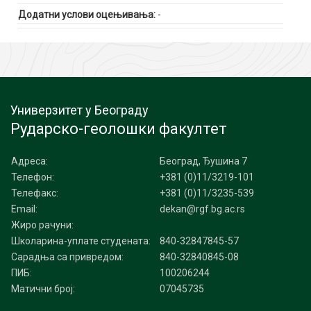
Додатни услови оцењивања:
-
Универзитет у Београду
Рударско-геолошки факултет
Адреса:
Београд, Ђушина 7
Телефон:
+381 (0)11/3219-101
Телефакс:
+381 (0)11/3235-539
Email:
dekan@rgf.bg.ac.rs
Жиро рачуни:
Школарина-уплате студената:
840-32847845-57
Сарадња са привредом:
840-32840845-08
ПИБ:
100206244
Матични број:
07045735