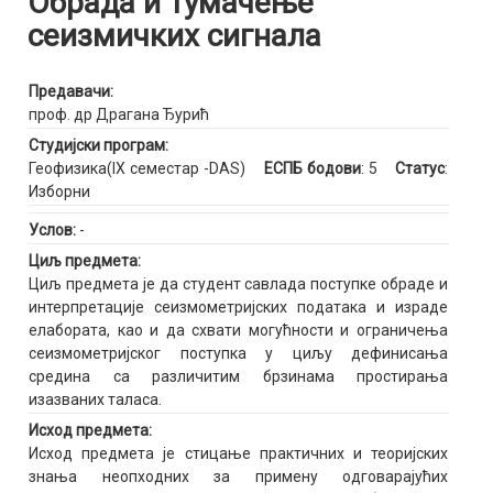
Обрада и тумачење
сеизмичких сигнала
Предавачи:
проф. др Драгана Ђурић
Студијски програм:
Геофизика(IX семестар -DAS)
ЕСПБ бодови
: 5
Статус
:
Изборни
Услов:
-
Циљ предмета:
Циљ предмета је да студент савлада поступке обраде и
интерпретације сеизмометријских података и израде
елабората, као и да схвати могућности и ограничења
сеизмометријског поступка у циљу дефинисања
средина са различитим брзинама простирања
изазваних таласа.
Исход предмета:
Исход предмета је стицање практичних и теоријских
знања неопходних за примену одговарајућих