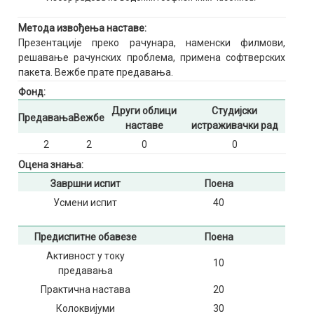
Метода извођења наставе:
Презентације преко рачунара, наменски филмови,
решавање рачунских проблема, примена софтверских
пакета. Вежбе прате предавања.
Фонд:
Други облици
Студијски
Предавања
Вежбе
наставе
истраживачки рад
2
2
0
0
Оцена знања:
Завршни испит
Поена
Усмени испит
40
Предиспитне обавезе
Поена
Активност у току
10
предавања
Практична настава
20
Колоквијуми
30