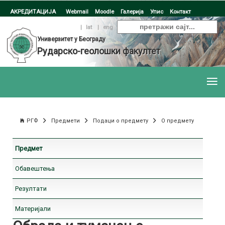
АКРЕДИТАЦИЈА
Webmail
Moodle
Галерија
Упис
Контакт
ћир
|
lat
|
eng
Универзитет у Београду
Рударско-геолошки факултет
РГФ
Предмети
Подаци о предмету
О предмету
Предмет
Обавештења
Резултати
Материјали