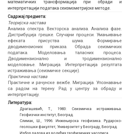
математичких трансформација при обради и
интерпретацији података сеизмометријске методе.
Садржај предмета:
Теоријска настава
Анализа спектра. Векторска анализа. Анализа фазе.
Дистрибуција грешке. Случајни процеси. Умањивање
ефеката присуства шума. Формирање
дводимензионих приказа. Обрада сеизмичких
података. Моделовања таласних процеса.
Дводимензионално и тродимензионално
моделовање. Миграција. Интерпретација резултата
истраживања (сеизмичке секције).
Практична настава
Практичне и рачунске вежбе. Миграција. Упознавање
са радом на терену. Рад у центру за обраду и
интерпретацију.
Литература:
Драгашевић, Т., 1983: Сеизмичка истраживања.
Геофизчки институт, Београд.
Слимак, Ш., 1996: Инжењерска геофизика. Рударско-
геолошки факултет, Универзитет у Београду, Београд.
Избор радова из водећих геофизичких часописа.