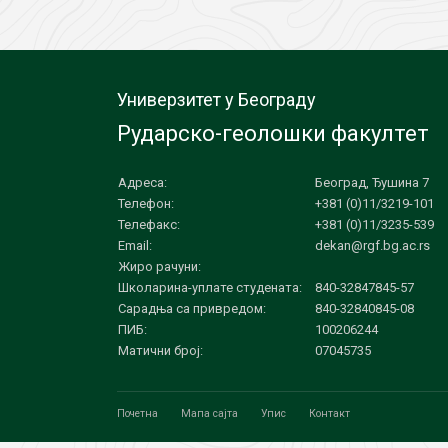
Универзитет у Београду
Рударско-геолошки факултет
Адреса:
Београд, Ђушина 7
Телефон:
+381 (0)11/3219-101
Телефакс:
+381 (0)11/3235-539
Email:
dekan@rgf.bg.ac.rs
Жиро рачуни:
Школарина-уплате студената:
840-32847845-57
Сарадња са привредом:
840-32840845-08
ПИБ:
100206244
Матични број:
07045735
Почетна
Мапа сајта
Упис
Контакт