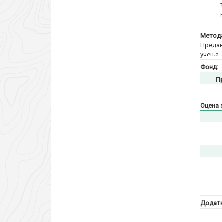
Метода
Предав
учења.
Фонд:
П
Оцена 
Додатн