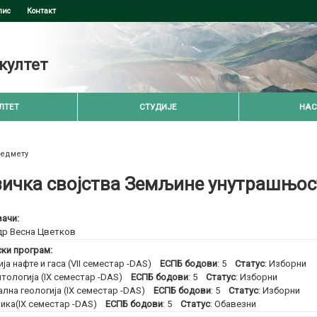
пис
Контакт
култет
ЛТЕТ
СТУДИЈЕ
НАС
редмету
ичка својства Земљине унутрашњос
ачи:
др Весна Цветков
ски програм:
ја нафте и гаса (VII семестар -DAS)
ЕСПБ бодови
: 5
Статус
: Изборни
тологија (IX семестар -DAS)
ЕСПБ бодови
: 5
Статус
: Изборни
ална геологија (IX семестар -DAS)
ЕСПБ бодови
: 5
Статус
: Изборни
ика(IX семестар -DAS)
ЕСПБ бодови
: 5
Статус
: Обавезни