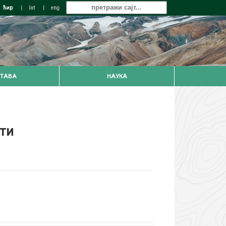
ћир
|
lat
|
eng
ТАВА
НАУКА
ти