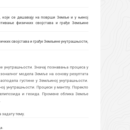
 који се дешавају на површи Земље и у њеној
питивање физичких својстава и грађе Земљине
зичких својстава и грађе Земљине унутрашњости,
е унутрашњости. Значај познавања процеса у
зоналног модела Земље на основу резултата
Расподела густине у Земљиној унутрашњости.
ној унутрашњости. Процеси у мантлу. Порекло
 елипсоида и геоида. Промене облика Земље
.
 задату тему.
а.