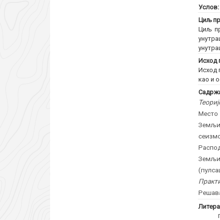
Услов
Циљ пр
Циљ пр
унутра
унутра
Исход 
Исход 
као и 
Садржа
Теориј
Место
Земљи
сеизм
Распод
Земљи
(пулса
Практи
Решава
Литера