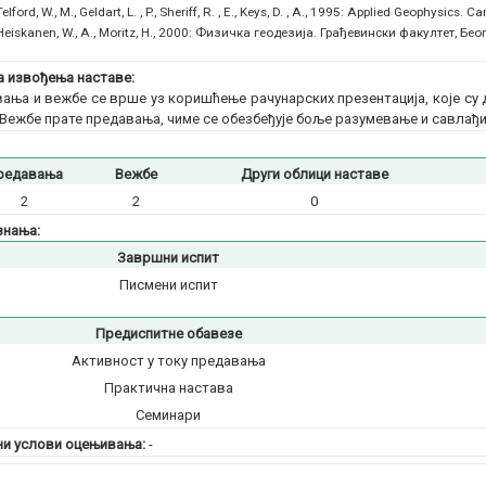
Telford, W., M., Geldart, L. , P., Sheriff, R. , E., Keys, D. , A., 1995: Applied Geophysics
Heiskanen, W., A., Moritz, H., 2000: Физичка геодезија. Грађевински факултет, Бео
 извођења наставе:
ања и вежбе се врше уз коришћење рачунарских презентација, које су
 Вежбе прате предавања, чиме се обезбеђује боље разумевање и савлађ
редавања
Вежбе
Други облици наставе
2
2
0
знања:
Завршни испит
Писмени испит
Предиспитне обавезе
Активност у току предавања
Практична настава
Семинари
и услови оцењивања:
-