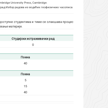
. Cambridge University Press, Cambridge.
град.
Избор радова из водећих геофизичких часописа
 доступне студентима и тиме се олакшава процес
ивање материје.
Студијски истраживачки рад
0
Поена
40
Поена
5
15
40