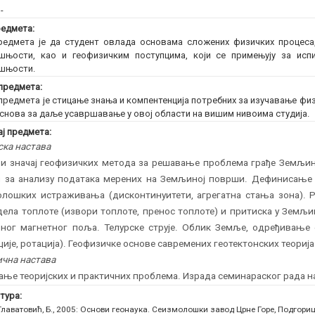
:
-
едмета:
едмета је да студент овлада основама сложених физичких процеса,
шњости, као и геофизичким поступцима, који се примењују за ис
шњости.
предмета:
предмета је стицање знања и компентенција потребних за изучавање фи
основа за даље усавршавање у овој области на вишим нивоима студија.
ј предмета:
ска настава
 и значај геофизичких метода за решавање проблема грађе Земљин
 за анализу података мерених на Земљиној површи. Дефинисање 
олошких истраживања (дисконтинуитети, агрегатна стања зона). 
ела топлоте (извори топлоте, пренос топлоте) и притиска у Земљи
ног магнетног поља. Телурске струје. Облик Земље, одређивање
ције, ротација). Геофизичке основе савремених геотектонских теорија
чна настава
ње теоријских и практичних проблема. Израда семинараског рада на
тура:
Главатовић, Б., 2005: Основи геонаука. Сеизмолошки завод Црне Горе, Подгориц