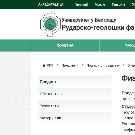
АКРЕДИТАЦИЈА
Webmail
Moodle
Галерија
У
Универзитет у Београду
Рударско-геолошки фа
ПОЧЕТНА
ФАКУ
РГФ
Предмети
Подаци о предмету
О п
Физ
Предмет
Предав
Обавештења
проф. 
Резултати
Студиј
Геологи
Материјали
Палеон
Регион
Геофиз