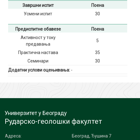
Завршни испит
Поена
Усмени испит
30
Предиспитне обавезе
Поена
Активност у току
5
предавања
Практична настава
35
Семинари
30
Додатни услови оцењивања:
-
Универзитет у Београду
Рударско-геолошки факултет
Адреса:
Београд, Ђушина 7