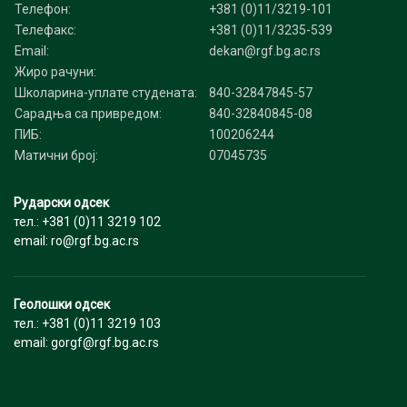
Телефон:
+381 (0)11/3219-101
Телефакс:
+381 (0)11/3235-539
Email:
dekan@rgf.bg.ac.rs
Жиро рачуни:
Школарина-уплате студената:
840-32847845-57
Сарадња са привредом:
840-32840845-08
ПИБ:
100206244
Матични број:
07045735
Рударски одсек
тел.: +381 (0)11 3219 102
email: ro@rgf.bg.ac.rs
Геолошки одсек
тел.: +381 (0)11 3219 103
email: gorgf@rgf.bg.ac.rs