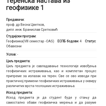
Теренска настава из
геофизике 1
Предавачи:
проф. др Весна Цветков
,
дипл. инж. Бранислав Сретковић
Студијски програм:
Геофизика(VIII семестар -OAS)
ЕСПБ бодови
: 4
Статус
:
Обавезни
Услов:
-
Циљ предмета:
Циљ предмета је савладавање технологије извођења
геофизичких истраживања, као и комплетан процес
припреме за излазак на терен. Све се ово изводи при
практичној примени геофизичких истраживања у оквиру
различитих врста геолошких истраживања.
Исход предмета:
Исход предмета је да студент буде у стању да
самостално обави геофизичка мерења и да разуме