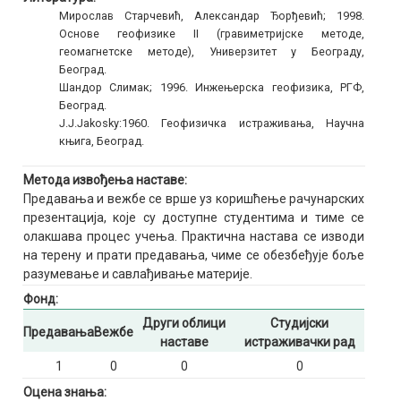
Мирослав Старчевић, Александар Ђорђевић; 1998.
Основе геофизике II (гравиметријске методе,
геомагнетске методе), Универзитет у Београду,
Београд.
Шандор Слимак; 1996. Инжењерска геофизика, РГФ,
Београд.
Ј.Ј.Јakosky:1960. Геофизичка истраживања, Научна
књига, Београд.
Метода извођења наставе:
Предавања и вежбе се врше уз коришћење рачунарских
презентација, које су доступне студентима и тиме се
олакшава процес учења. Практична настава се изводи
на терену и прати предавања, чиме се обезбеђује боље
разумевање и савлађивање материје.
Фонд:
Други облици
Студијски
Предавања
Вежбе
наставе
истраживачки рад
1
0
0
0
Оцена знања: