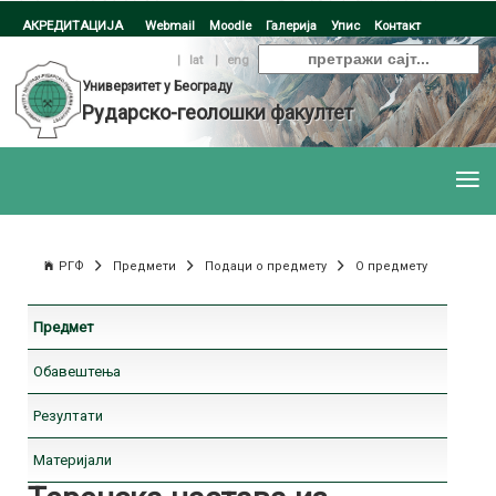
АКРЕДИТАЦИЈА
Webmail
Moodle
Галерија
Упис
Контакт
ћир
|
lat
|
eng
Универзитет у Београду
Рударско-геолошки факултет
РГФ
Предмети
Подаци о предмету
О предмету
Предмет
Обавештења
Резултати
Материјали