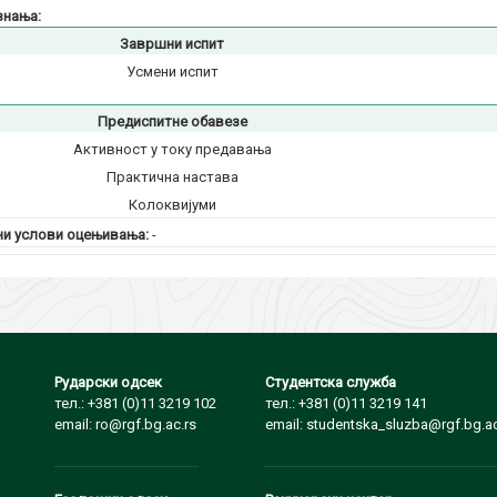
знања:
Завршни испит
Усмени испит
Предиспитне обавезе
Активност у току предавања
Практична настава
Колоквијуми
и услови оцењивања:
-
Рударски одсек
Студентска служба
тел.: +381 (0)11 3219 102
тел.: +381 (0)11 3219 141
email: ro@rgf.bg.ac.rs
email: studentska_sluzba@rgf.bg.ac