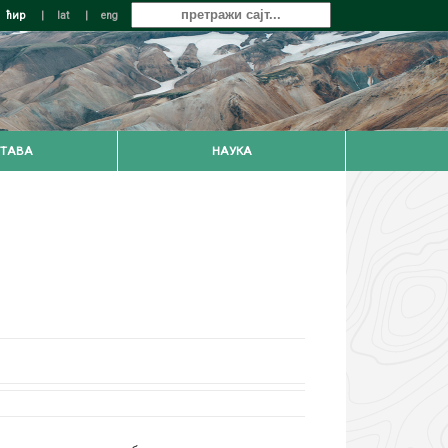
ћир
|
lat
|
eng
ТАВА
НАУКА