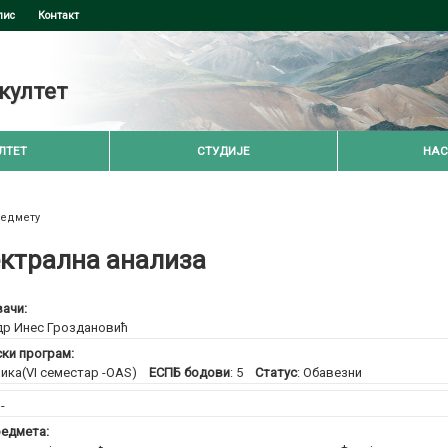
пис
Контакт
култет
ЛТЕТ
СТУДИЈЕ
НАС
редмету
ктрална анализа
ачи:
др Инес Гроздановић
ски програм:
ика(VI семестар -OAS)
ЕСПБ бодови
: 5
Статус
: Обавезни
:
-
едмета: