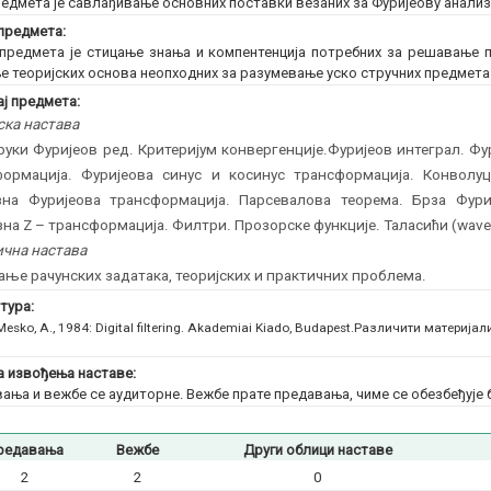
едмета је савлађивање основних поставки везаних за Фуријеову анализу 
предмета:
предмета је стицање знања и компентенција потребних за решавање п
е теоријских основа неопходних за разумевање уско стручних предмета
ј предмета:
ска настава
уки Фуријеов ред. Критеријум конвергенције.Фуријеов интеграл. Ф
формација. Фуријеова синус и косинус трансформација. Конволуц
зна Фуријеова трансформација. Парсевалова теорема. Брза Фури
на Z – трансформација. Филтри. Прозорске функције. Таласићи (wavel
чна настава
ње рачунских задатака, теоријских и практичних проблема.
тура:
Mesko, A., 1984: Digital filtering. Akademiai Kiado, Budapest.
Различити материјали
 извођења наставе:
ања и вежбе се аудиторне. Вежбе прате предавања, чиме се обезбеђује
редавања
Вежбе
Други облици наставе
2
2
0