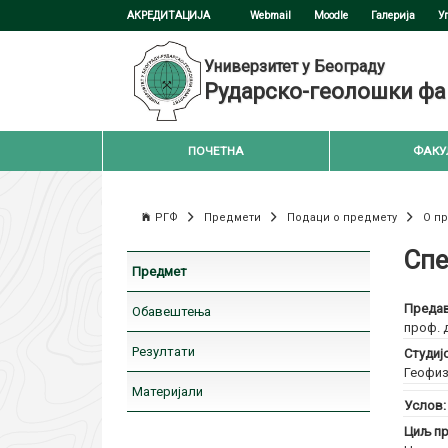
АКРЕДИТАЦИЈА
Webmail
Moodle
Галерија
У
Универзитет у Београду
Рударско-геолошки фа
ПОЧЕТНА
ФАКУ
РГФ
Предмети
Подаци о предмету
О п
Спе
Предмет
Предав
Обавештења
проф. 
Резултати
Студиј
Геофиз
Материјали
Услов
Циљ пр