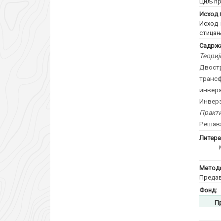
Циљ пр
Исход 
Исход 
стицањ
Садржа
Теориј
Двостр
транс
инвер
Инверз
Практи
Решава
Литера
Метода
Предав
Фонд:
П