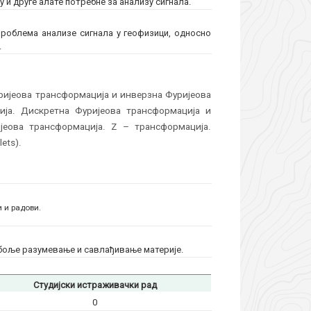
и друге алате потребне за анализу сигнала.
роблема анализе сигнала у геофизици, односно
.
уријеова трансформација и инверзна Фуријеова
ија. Дискретна Фуријеова трансформација и
јеова трансформација. Z – трансформација.
ets).
 и радови.
 боље разумевање и савлађивање материје.
Студијски истраживачки рад
0