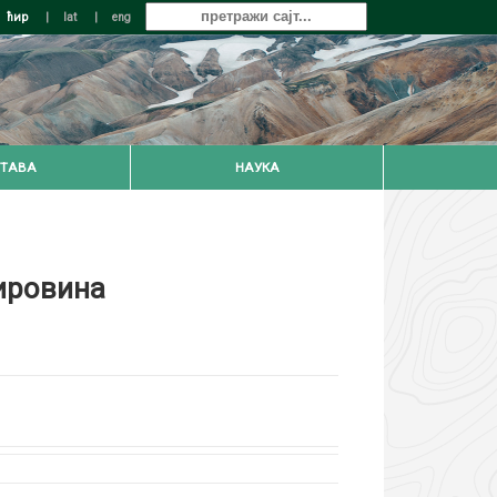
ћир
|
lat
|
eng
ТАВА
НАУКА
ировина