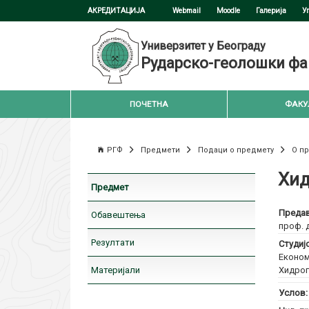
АКРЕДИТАЦИЈА
Webmail
Moodle
Галерија
У
Универзитет у Београду
Рударско-геолошки фа
ПОЧЕТНА
ФАКУ
РГФ
Предмети
Подаци о предмету
О п
Хид
Предмет
Предав
Обавештења
проф. 
Резултати
Студиј
Економ
Материјали
Хидрог
Услов