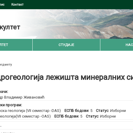
пис
Контакт
култет
ЛТЕТ
СТУДИЈЕ
НАС
редмету
рогеологија лежишта минералних с
ачи:
др Владимир Живановић
ски програм:
ска геологија (VII семестар -DAS)
ЕСПБ бодови
: 5
Статус
: Изборни
еологија(VII семестар -OAS)
ЕСПБ бодови
: 5
Статус
: Изборни
:
-