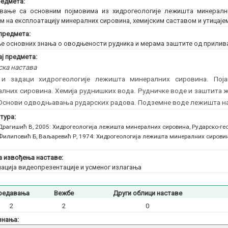
едмета:
вање са основним појмовима из хидрогеологије лежишта минералн
ем на експлоатацију минералних сировина, хемијским саставом и утицаје
предмета:
е основних знања о оводњености рудника и мерама заштите од прилива
ј предмета:
ска настава
 и задаци хидрогеологије лежишта минералних сировина. Поја
лних сировина. Хемија руднишких вода. Рудничке воде и заштита 
Основи одводњавања рударских радова. Подземне воде лежишта наф
тура:
Драгишић В, 2005: Хидрогеологија лежишта минералних сировина, Рударско-ге
Филиповић Б, Ваљаревић Р, 1974: Хидрогеологија лежишта минералних сировина
 извођења наставе:
ација видеопрезентације и усменог излагања
редавања
Вежбе
Други облици наставе
2
2
0
знања: