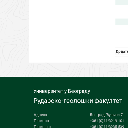
Додатн
Универзитет у Београду
Рударско-геолошки факултет
Адреса:
Београд, Ђушина 7
Телефон:
+381 (0)11/3219-101
Телефакс:
+381 (0)11/3235-539