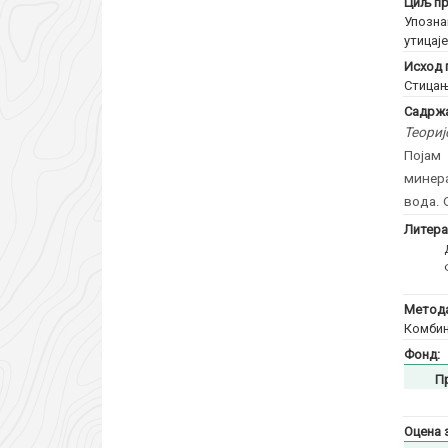
Циљ пр
Упозна
утицај
Исход 
Стицањ
Садржа
Теориј
Појам
минера
вода. 
Литера
Метода
Комбин
Фонд:
П
Оцена 