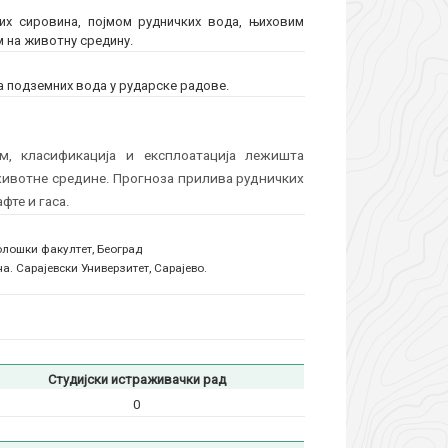
их сировина, појмом рудничких вода, њиховим
м на животну средину.
 подземних вода у рударске радове.
м, класификација и експлоатација лежишта
животне средине. Прогноза прилива рудничких
те и гаса.
олошки факултет, Београд
. Сарајевски Универзитет, Сарајево.
Студијски истраживачки рад
0