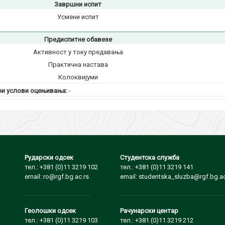
Завршни испит
Усмени испит
Предиспитне обавезе
Активност у току предавања
Практична настава
Колоквијуми
и услови оцењивања:
-
Рударски одсек
Студентска служба
тел.: +381 (0)11 3219 102
тел.: +381 (0)11 3219 141
email: ro@rgf.bg.ac.rs
email: studentska_sluzba@rgf.bg.ac
Геолошки одсек
Рачунарски центар
тел.: +381 (0)11 3219 103
тел.: +381 (0)11 3219 212