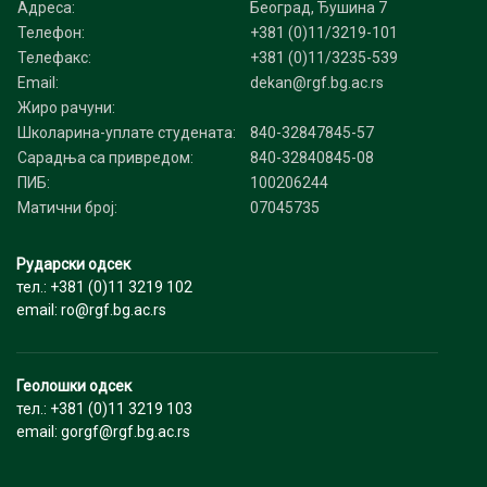
Адреса:
Београд, Ђушина 7
Телефон:
+381 (0)11/3219-101
Телефакс:
+381 (0)11/3235-539
Email:
dekan@rgf.bg.ac.rs
Жиро рачуни:
Школарина-уплате студената:
840-32847845-57
Сарадња са привредом:
840-32840845-08
ПИБ:
100206244
Матични број:
07045735
Рударски одсек
тел.: +381 (0)11 3219 102
email: ro@rgf.bg.ac.rs
Геолошки одсек
тел.: +381 (0)11 3219 103
email: gorgf@rgf.bg.ac.rs