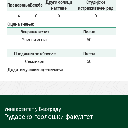
Други облици
Студијски
Предавања
Вежбе
наставе
истраживачки рад
4
0
0
0
Оцена знања:
Завршни испит
Поена
Усмени испит
50
Предиспитне обавезе
Поена
Семинари
50
Додатни услови оцењивања:
-
Универзитет у Београду
Рударско-геолошки факултет