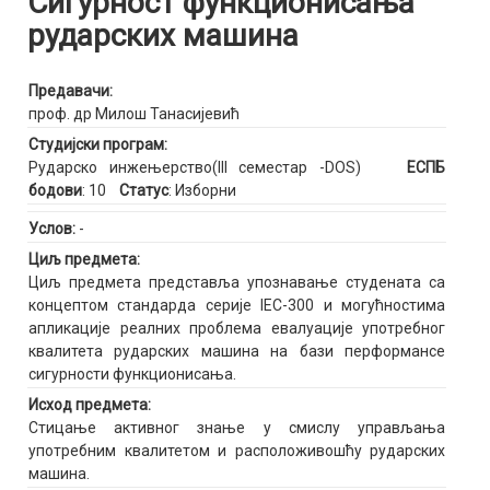
Сигурност функционисања
рударских машина
Предавачи:
проф. др Милош Танасијевић
Студијски програм:
Рударско инжењерство(III семестар -DOS)
ЕСПБ
бодови
: 10
Статус
: Изборни
Услов:
-
Циљ предмета:
Циљ предмета представља упознавање студената са
концептом стандарда серије IEC-300 и могућностима
апликације реалних проблема евалуације употребног
квалитета рударских машина на бази перформансе
сигурности функционисања.
Исход предмета:
Стицање активног знање у смислу управљања
употребним квалитетом и расположивошћу рударских
машина.