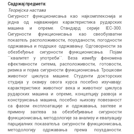
Садржај предмета:
Теоријска настава
Сигурност функционисања као најкомплекснија и
једна од најважнијих карактеристика рударских
машина и опреме. Стандард серије IEC-300.
Сигурности функционисања као свеобухватни
показтељ расположивости, поузданости, погодности
одржавања и подршке одржавању. Одговорности за
обезбеђење сигурности функционисања. Појам
``квалитет у употреби``. Веза између феномена
ефективности ситема, расположивости, готовости,
ризика и појма сигурности функционисања. Трошкови
животног циклуса машине. Студенти докторских
студија у оквиру овога курса посебно изучавају:
карактеристике животног века и животног циклуса
рударских машина и опреме, концепцију развоја и
конструисања машина, посебно њихову повезаност
са фазом експлоатације и одржавања, захтеве и
примену захтева за обезбеђивање сигурности
функционисања, методологије за анализу и евалуацију
парцијалних показатеља сигурности функционисања,
методологију одржавања према поузданости.