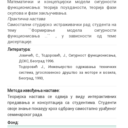
Математички и концепцијски модели сигурности
функционисања: теорија поузданости, теорија фази
скупова и фази закључивања.
Практична настава
Самостални студијско истраживачки рад студента на
тему ``Формирање модела сигурности
функционисања ...`` , у зависности од теме
дисертације.
Литература:
Јовичић, С., Тодоровић, Ј., Сигурност функционисања,
ДСКС, Београд 1996.
Тодоровић Ј., Инжењерство одржавања техничких
система, југословенско друштво за моторе и возила,
Београд, 1993,
Метода извођења наставе:
Теоријска настава се одвија у виду интерактивних
предавања и консултација са студентима. Студенти
своје знање показују кроз одбрану самостално урађеног
семинарског рада.
Фонд: