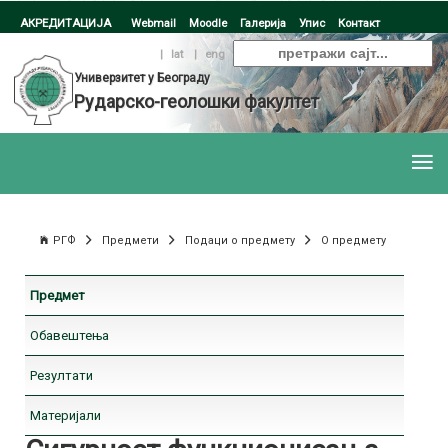
АКРЕДИТАЦИЈА
Webmail
Moodle
Галерија
Упис
Контакт
ћир
|
lat
|
eng
Универзитет у Београду
Рударско-геолошки факултет
РГФ
Предмети
Подаци о предмету
О предмету
Предмет
Обавештења
Резултати
Материјали