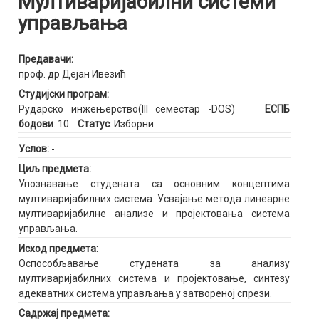
Мултиваријабилни системи
управљања
Предавачи:
проф. др Дејан Ивезић
Студијски програм:
Рударско инжењерство(III семестар -DOS)
ЕСПБ
бодови
: 10
Статус
: Изборни
Услов:
-
Циљ предмета:
Упознавање студената са основним концептима
мултиваријабилних система. Усвајање метода линеарне
мултиваријабилне анализе и пројектовања система
управљања.
Исход предмета:
Оспособљавање студената за анализу
мултиваријабилних система и пројектовање, синтезу
адекватних система управљања у затвореној спрези.
Садржај предмета: