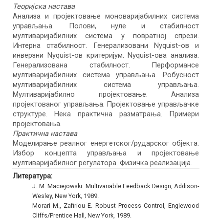
Теоријска настава
Анализа и пројектовање моноваријабилних система
управљaња. Полови, нуле и стабилност
мултиваријабилних система у повратној спрези.
Интерна стабилност. Генерализовани Nyquist-ов и
инверзни Nyquist-ов критеријум. Nyquist-ова анализа.
Генерализована стабилност. Перформансе
мултиваријабилних система управљaња. Робусност
мултиваријабилних система управљaња.
Мултиваријабилно пројектовање. Анализа
пројектованог управљања. Пројектовање управљачке
структуре. Нека практична разматрања. Примери
пројектовања.
Практична настава
Моделирање реалног енергетског/рударског објекта.
Избор концепта управљања и пројектовање
мултиваријабилног регулатора. Физичка реализација.
Литература:
J. M. Maciejowski: Multivariable Feedback Design, Addison-
Wesley, New York, 1989.
Morari M., Zafiriou E. Robust Process Control, Englewood
Cliffs/Prentice Hall, New York, 1989.