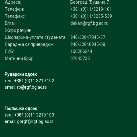
Адреса:
Београд, Ђушина 7
Телефон:
+381 (0)11/3219-101
Телефакс:
+381 (0)11/3235-539
Email:
dekan@rgf.bg.ac.rs
Жиро рачуни:
Школарина-уплате студената:
840-32847845-57
Сарадња са привредом:
840-32840845-08
ПИБ:
100206244
Матични број:
07045735
Рударски одсек
тел.: +381 (0)11 3219 102
email: ro@rgf.bg.ac.rs
Геолошки одсек
тел.: +381 (0)11 3219 103
email: gorgf@rgf.bg.ac.rs