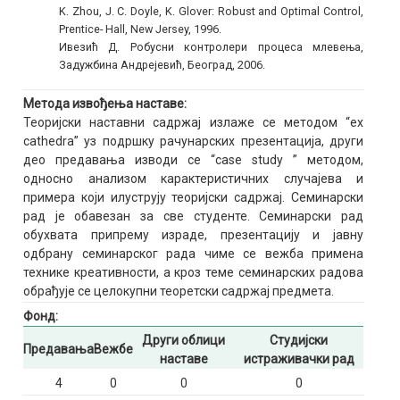
K. Zhou, J. C. Doyle, K. Glover: Robust and Optimal Control,
Prentice- Hall, New Jersey, 1996.
Ивезић Д. Робусни контролери процеса млевења,
Задужбина Андрејевић, Београд, 2006.
Метода извођења наставе:
Теоријски наставни садржај излаже се методом “ex
cathedra” уз подршку рачунарских презентација, други
део предавања изводи се “case study ” методом,
односно анализом карактеристичних случајева и
примера који илуструју теоријски садржај. Семинарски
рад је обавезан за све студенте. Семинарски рад
обухвата припрему израде, презентацију и јавну
одбрану семинарског рада чиме се вежба примена
технике креативности, а кроз теме семинарских радова
обрађује се целокупни теоретски садржај предмета.
Фонд:
Други облици
Студијски
Предавања
Вежбе
наставе
истраживачки рад
4
0
0
0