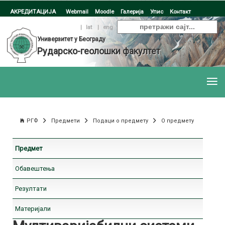
АКРЕДИТАЦИЈА
Webmail
Moodle
Галерија
Упис
Контакт
ћир
|
lat
|
eng
Универзитет у Београду
Рударско-геолошки факултет
РГФ
Предмети
Подаци о предмету
О предмету
Предмет
Обавештења
Резултати
Материјали