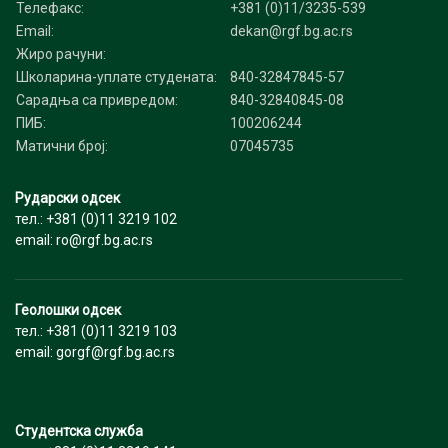
Телефакс:
+381 (0)11/3235-539
Email:
dekan@rgf.bg.ac.rs
Жиро рачуни:
Школарина-уплате студената:
840-32847845-57
Сарадња са привредом:
840-32840845-08
ПИБ:
100206244
Матични број:
07045735
Рударски одсек
тел.: +381 (0)11 3219 102
email: ro@rgf.bg.ac.rs
Геолошки одсек
тел.: +381 (0)11 3219 103
email: gorgf@rgf.bg.ac.rs
Студентска служба