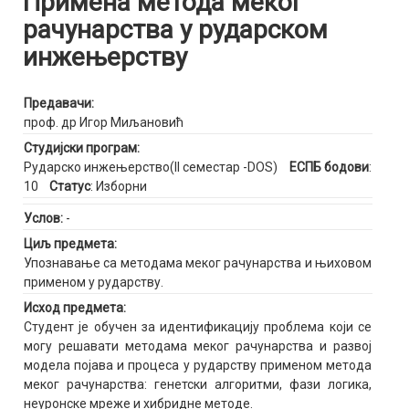
Примена метода меког
рачунарства у рударском
инжењерству
Предавачи:
проф. др Игор Миљановић
Студијски програм:
Рударско инжењерство(II семестар -DOS)
ЕСПБ бодови
:
10
Статус
: Изборни
Услов:
-
Циљ предмета:
Упознавање са методама меког рачунарства и њиховом
применом у рударству.
Исход предмета:
Студент је обучен за идентификацију проблема који се
могу решавати методама меког рачунарства и развој
модела појава и процеса у рударству применом метода
меког рачунарства: генетски алгоритми, фази логика,
неуронске мреже и хибридне методе.