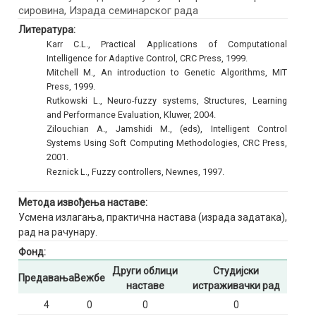
сировина, Израда семинарског рада
Литература:
Karr C.L., Practical Applications of Computational
Intelligence for Adaptive Control, CRC Press, 1999.
Mitchell M., An introduction to Genetic Algorithms, MIT
Press, 1999.
Rutkowski L., Neuro-fuzzy systems, Structures, Learning
and Performance Evaluation, Kluwer, 2004.
Zilouchian A., Jamshidi M., (eds), Intelligent Control
Systems Using Soft Computing Methodologies, CRC Press,
2001.
Reznick L., Fuzzy controllers, Newnes, 1997.
Метода извођења наставе:
Усмена излагања, практична настава (израда задатака),
рад на рачунару.
Фонд:
Други облици
Студијски
Предавања
Вежбе
наставе
истраживачки рад
4
0
0
0