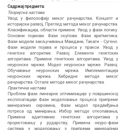
Садржај предмета:
Теоријска настава
Увод у филозофију меког рачунарства. Концепт и
историјски развој, Преглед метода меког рачунарства.
Класификација, области примене. Увод у фази логику.
Основни појмови. Фази скупови. Фази аритметика.
Фази модели закључивања Мамдани, Такаги - Сугено.
Фази модели појава и процеса у пракси. Увод у
генетске алгоритме. Развој. Елементи генетских
алгоритама. Примене генетских алгоритама. Увод у
неуронске мреже. Модел неуронске мреже. Развој.
Обучавање неуронских мрежа. Имплементација
неуронских мрежа. Хибридне методе меког
рачунарства. Остале методе меког рачунарства.
Практична настава
Проблем фази линеарне оптимизације у површинској
експлоатацији Фази моделовање процеса припреме
минералних сировина, Фази модел предвиђања
потреса од минирања, Избор методе откопавања,
Примена адаптивних генетских алгоритама у
пројектовању у рударству, Примена неуро-фази
система у моделовању у припреми минералних