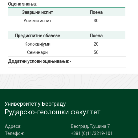
Оцена знања:
Завршни испит
Поена
Усмени испит
30
Предиспитне обавезе
Поена
Колоквијуми
20
Семинари
50
Додатни услови оцењивања:
-
Универзитет у Београду
Рударско-геолошки факултет
Адреса:
Београд, Ђушина 7
Телефон:
+381 (0)11/3219-101