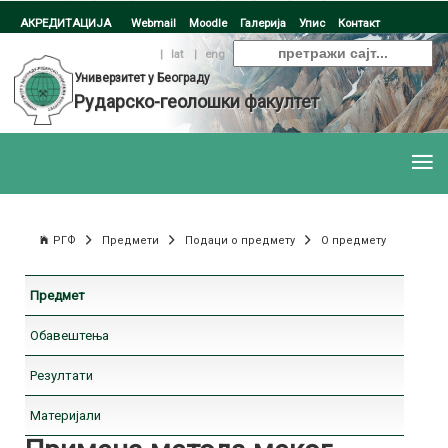
АКРЕДИТАЦИЈА
Webmail
Moodle
Галерија
Упис
Контакт
ћир
|
lat
|
eng
Универзитет у Београду
Рударско-геолошки факултет
РГФ
Предмети
Подаци о предмету
О предмету
Предмет
Обавештења
Резултати
Материјали