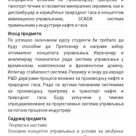
танспорт течних и гасовитих минералних сировина, као и
дистрибуцију и коришћење природног гаса и концептом
аквизиционо-управљачких, SCADA система
примењеним у индустрији нафте и гаса.
Исход предмета:
По успешно окончаном курсу студенти би требало да
буду способни да: Препознају и направе избор
оптималног концепата управљања; Израчунају и
анализирају показатеље рада система управљања у
временском, комплексном и фреквентном домену;
Испитају стабилност система; Разумеју и знају да израде
P&ID дијаграме процеса везаних за производњу нафте и
природног гаса; Раде са аутома-тизованим системима
за производњу, припрему и транспорт нафте и
природног гаса; Буду укључени у тимове
спрецијализоване за пројектовање система управљања
за погоне процесне индустрије.
Садржај предмета:
Теоријска настава
Oсновни концепти управљања и услови за увођење