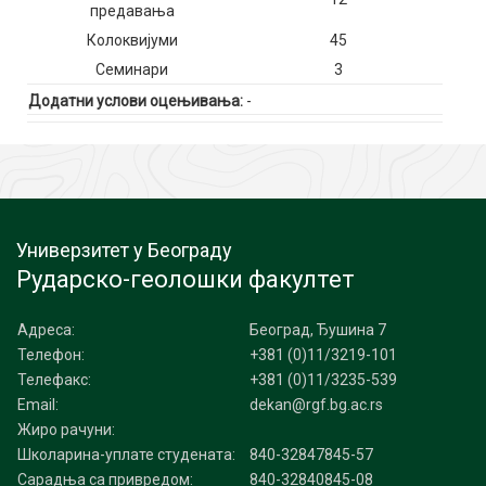
предавања
Колоквијуми
45
Семинари
3
Додатни услови оцењивања:
-
Универзитет у Београду
Рударско-геолошки факултет
Адреса:
Београд, Ђушина 7
Телефон:
+381 (0)11/3219-101
Телефакс:
+381 (0)11/3235-539
Email:
dekan@rgf.bg.ac.rs
Жиро рачуни:
Школарина-уплате студената:
840-32847845-57
Сарадња са привредом:
840-32840845-08