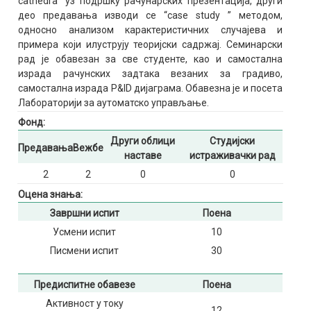
cathedra” уз подршку рачунарских презентација, други
део предавања изводи се “case study ” методом,
односно анализом карактеристичних случајева и
примера који илуструју теоријски садржај. Семинарски
рад је обавезан за све студенте, као и самостална
израда рачунских задтака везаних за градиво,
самостална израда Р&ID дијаграма. Обавезна је и посета
Лабораторији за аутоматско управљање.
Фонд:
Други облици
Студијски
Предавања
Вежбе
наставе
истраживачки рад
2
2
0
0
Оцена знања:
Завршни испит
Поена
Усмени испит
10
Писмени испит
30
Предиспитне обавезе
Поена
Активност у току
12