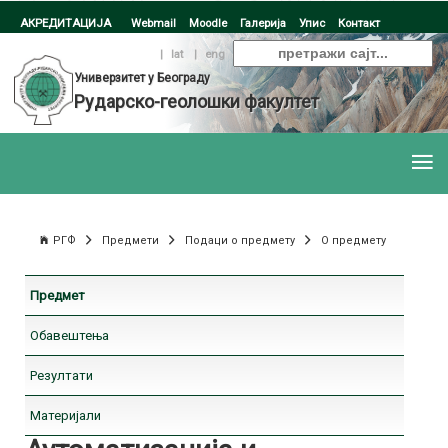
АКРЕДИТАЦИЈА
Webmail
Moodle
Галерија
Упис
Контакт
ћир
|
lat
|
eng
Универзитет у Београду
Рударско-геолошки факултет
РГФ
Предмети
Подаци о предмету
О предмету
Предмет
Обавештења
Резултати
Материјали