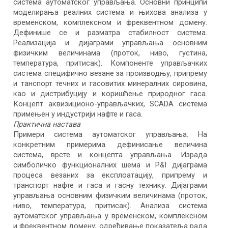
система аутоматског управљања. Основни принципи
моделирања реалних система и њихова анализа у
временском, комплексном и фреквентном домену.
Дефинише се и разматра стабилност система.
Реализација и дијаграми управљања основним
физичким величинама (проток, ниво, густина,
температура, притисак). Компоненте управљачких
система специфично везане за производњу, припрему
и танспорт течних и гасовитих минералних сировина,
као и дистрибуцију и коришћење природног гаса.
Концепт аквизиционо-управљачких, SCADA система
примењен у индустрији нафте и гаса.
Практична настава
Примери система аутоматског управљања. На
конкретним примерима дефинисање величина
система, врсте и концепта управљања. Израда
симболичко функционалних шема и P&I дијаграма
процеса везаних за експлоатацију, припрему и
транспорт нафте и гаса и гасну технику. Дијаграми
управљања основним физичким величинама (проток,
ниво, температура, притисак). Анализа система
аутоматског управљања у временском, комплексном
и фреквентном домену; одређивање показатеља рада