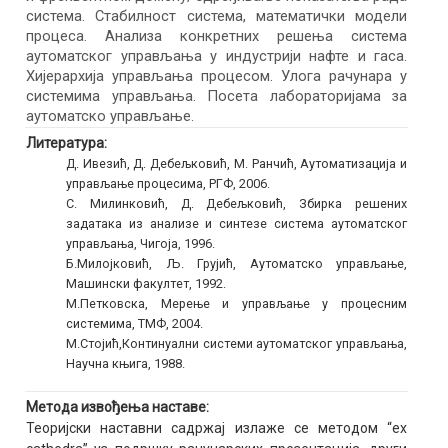
система. Стабилност система, математички модели
процеса. Анализа конкретних решења система
аутоматског управљања у индустрији нафте и гаса.
Хијерархија управљања процесом. Улога рачунара у
системима управљања. Посета лабораторијама за
аутоматско управљање.
Литература:
Д. Ивезић, Д. Дебељковић, М. Ранчић, Аутоматизација и
управљање процесима, РГФ, 2006.
С. Милинковић, Д. Дебељковић, Збирка решених
задатака из анализе и синтезе система аутоматског
управљања, Чигоја, 1996.
Б.Милојковић, Љ. Грујић, Аутоматско управљање,
Машински факултет, 1992.
М.Петковска, Мерење и управљање у процесним
системима, ТМФ, 2004.
М.Стојић,Континуални системи аутоматског управљања,
Научна књига, 1988.
Метода извођења наставе:
Теоријски наставни садржај излаже се методом “ex