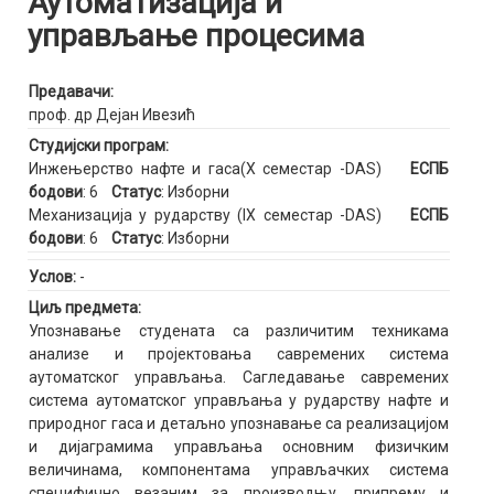
Аутоматизација и
управљање процесима
Предавачи:
проф. др Дејан Ивезић
Студијски програм:
Инжењерство нафте и гаса(X семестар -DAS)
ЕСПБ
бодови
: 6
Статус
: Изборни
Механизација у рударству (IX семестар -DAS)
ЕСПБ
бодови
: 6
Статус
: Изборни
Услов:
-
Циљ предмета:
Упознавање студената са различитим техникама
анализе и пројектовања савремених система
аутоматског управљања. Сагледавање савремених
система аутоматског управљања у рударству нафте и
природног гаса и детаљно упознавање са реализацијом
и дијаграмима управљања основним физичким
величинама, компонентама управљачких система
специфично везаним за производњу, припрему и