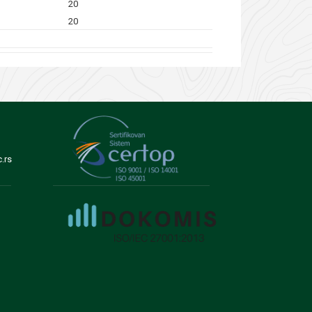
20
20
.rs