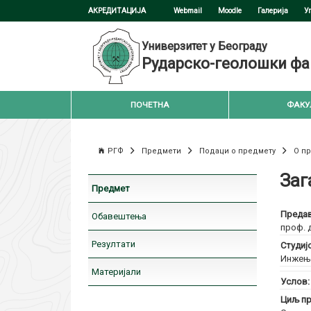
АКРЕДИТАЦИЈА
Webmail
Moodle
Галерија
У
Универзитет у Београду
Рударско-геолошки фа
ПОЧЕТНА
ФАКУ
РГФ
Предмети
Подаци о предмету
О п
Заг
Предмет
Предав
Обавештења
проф. 
Резултати
Студиј
Инжење
Материјали
Услов
Циљ пр