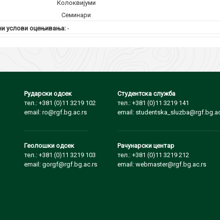
Колоквијуми
Семинари
и услови оцењивања:
-
Рударски одсек
Студентска служба
тел.: +381 (0)11 3219 102
тел.: +381 (0)11 3219 141
email: ro@rgf.bg.ac.rs
email: studentska_sluzba@rgf.bg.ac
Геолошки одсек
Рачунарски центар
тел.: +381 (0)11 3219 103
тел.: +381 (0)11 3219 212
email: gorgf@rgf.bg.ac.rs
email: webmaster@rgf.bg.ac.rs