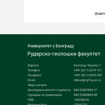
Додатн
Универзитет у Београду
Рударско-геолошки факултет
Адреса:
Београд, Ђушина 7
Телефон:
+381 (0)11/3219-101
Телефакс:
+381 (0)11/3235-539
Email:
dekan@rgf.bg.ac.rs
Жиро рачуни:
Школарина-уплате студената:
840-32847845-57
Сарадња са привредом:
840-32840845-08
ПИБ:
100206244
Матични број:
07045735