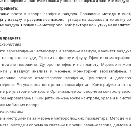
е теоријских и практичних знања у области загађења и заштите ваздуха.
предмета:
вање врста и извора загађења ваздуха. Познавање метода и инстр
ја у ваздуху и разумевање њиховог утицаја на здравље и животну ср
ње ваздуха. Познавање метеоролошких фактора који утичу на квалитет
а.
ј предмета:
ска настава
ти аерозагађења : Атмосфера и загађење ваздуха, Квалитет ваздух
 на здравље људи, Ефекти на флору и фауну, Ефекти на материјале
и водене површине, Дугорочни ефекти на планету. Мерење и мони
анти у ваздуху: анализа и мерење, Мониторинг аерозагађења. 
ролошке основе атмосферског загађења, Транспорт и дисперз
гађења. Регулаторна контрола аерозагађења : Критеријуми и стан
ти регулаторне контроле, Организације одговорне за контролу ае
ом аерозагађења : Концепти инжењерске контроле, Уређаји и систе
ола мобилних извора.
чна настава
е и инструменти за мерење метеоролошких параметара. Методе и и
ната. Методе и опрема за хватање и пречишћавање гасова, димова и