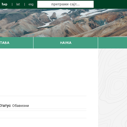
ћир
|
lat
|
eng
ТАВА
НАУКА
Статус
: Обавезни