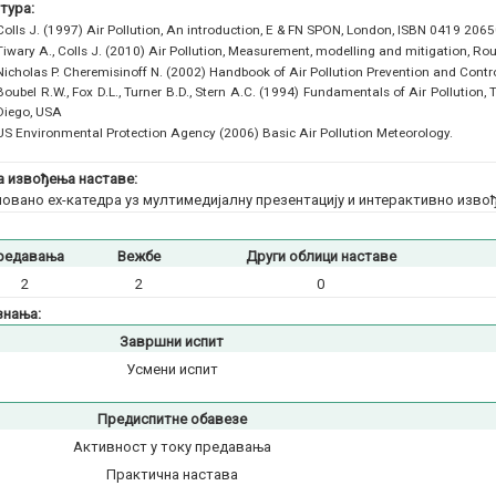
тура:
Colls J. (1997) Air Pollution, An introduction, E & FN SPON, London, ISBN 0419 2065
Tiwary A., Colls J. (2010) Air Pollution, Measurement, modelling and mitigation, 
Nicholas P. Cheremisinoff N. (2002) Handbook of Air Pollution Prevention and Cont
Boubel R.W., Fox D.L., Turner B.D., Stern A.C. (1994) Fundamentals of Air Pollution, 
Diego, USA
US Environmental Protection Agency (2006) Basic Air Pollution Meteorology.
 извођења наставе:
овано еx-катедра уз мултимедијалну презентацију и интерактивно изв
редавања
Вежбе
Други облици наставе
2
2
0
знања:
Завршни испит
Усмени испит
Предиспитне обавезе
Активност у току предавања
Практична настава