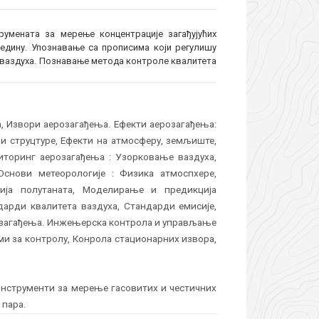
умената за мерење концентрације загађујућих
едину. Упознавање са прописима који регулишу
 ваздуха. Познавање метода контроле квалитета
а, Извори аерозагађења. Ефекти аерозагађења:
 и струцтуре, Ефекти на атмосферу, земљиште,
торинг аерозагађења : Узорковање ваздуха,
Основи метеорологије : Физика атмоспхере,
ија полутаната, Моделирање и предикција
дарди квалитета ваздуха, Стандарди емисије,
розагађења. Инжењерска контрола и управљање
ми за контролу, Конрола стационарних извора,
нструменти за мерење гасовитих и честичних
 пара.