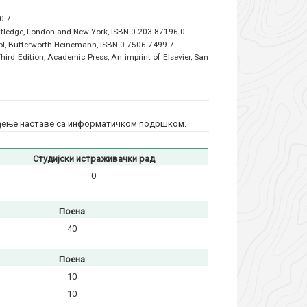
0 7
Routledge, London and New York, ISBN 0-203-87196-0
rol, Butterworth-Heinemann, ISBN 0-7506-7499-7.
Third Edition, Academic Press, An imprint of Elsevier, San
ођење наставе са информатичком подршком.
Студијски истраживачки рад
0
Поена
40
Поена
10
10