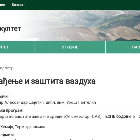
пис
Контакт
култет
ЛТЕТ
СТУДИЈЕ
НАС
редмету
ађење и заштита ваздуха
ачи:
др Александар Цвјетић
,
дипл. инж. Урош Пантелић
ски програм:
рство заштите животне средине(VI семестар -OAS)
ЕСПБ бодови
: 5
:
Хемија, Термодинамика
едмета: