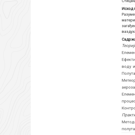
Стицањ
Исход 
Разуме
матери
загађе
ваздух
Садржа
Теориј
Елемен
Ефекти
воду 
Полут
Метео
аероза
Елемен
процес
Контр
Практи
Метод
полута