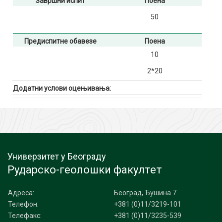
Завршни испит
Поена
50
Предиспитне обавезе
Поена
10
2*20
Додатни услови оцењивања:
Универзитет у Београду
Рударско-геолошки факултет
Адреса:
Београд, Ђушина 7
Телефон:
+381 (0)11/3219-101
Телефакс:
+381 (0)11/3235-539