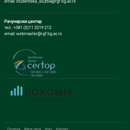
email: studentska_sluzba@rgf.bg.ac.rs
Рачунарски центар
тел.: +381 (0)11 3219 212
email: webmaster@rgf.bg.ac.rs
Почетна
Мапа сајта
Упис
Контакт