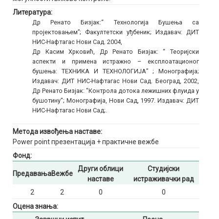
Литература:
Др Ренато Бизјак:“ Технологија Бушења са
пројектовањем”; Факултетски уђбеник; Издавач: ДИТ
НИС-Нафтагас Нови Сад. 2004,
Др Касим Хрковић, Др Ренато Бизјак: “ Теоријски
аспекти и примена истражно – експлоатационог
бушења: ТЕХНИКА И ТЕХНОЛОГИЈА” ; Монографија;
Издавач: ДИТ НИС-Нафтагас Нови Сад. Београд, 2002,
Др Ренато Бизјак: "Контрола дотока лежишних флуида у
бушотину"; Монографија, Нови Сад, 1997. Издавач: ДИТ
НИС-Нафтагас Нови Сад;.
Метода извођења наставе:
Power point презентација + практичне вежбе
Фонд:
Други облици
Студијски
Предавања
Вежбе
наставе
истраживачки рад
2
2
0
0
Оцена знања: