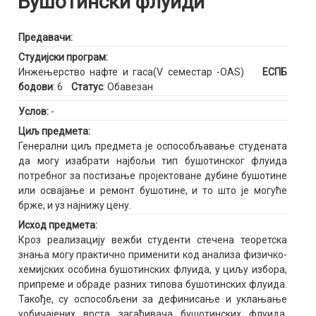
Бушотински флуиди
Предавачи:
Студијски програм:
Инжењерство нафте и гаса(V семестар -OAS)
ЕСПБ
бодови
: 6
Статус
: Обавезан
Услов:
-
Циљ предмета:
Генерални циљ предмета је оспособљавање студената
да могу изабрати најбољи тип бушотинског флуида
потребног за постизање пројектоване дубине бушотине
или освајање и ремонт бушотине, и то што је могуће
брже, и уз најнижу цену.
Исход предмета:
Кроз реализацију вежби студенти стечена теоретска
знања могу практично применити код анализа физичко-
хемијских особина бушотинских флуида, у циљу избора,
припреме и обраде разних типова бушотинских флуида.
Такође, су оспособљени за дефинисање и уклањање
уобичајених врста загађивача бушотинских флуида.