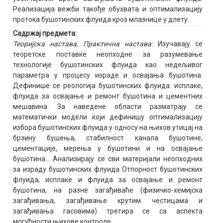
Реализација вежби такође обухвата и оптимализацију
протока бушотинских флуида кроз млазнице у длету.
Садржај предмета:
Теоријска настава, Практична настава:
Изучавају се
теоретске поставке неопходне за разумевање
технологије бушотинских флуида као недељивог
параметра у процесу израде и освајања бушотина.
Дефинише се реологија бушотинских флуида: исплаке,
флуида за освајање и ремонт бушотина и цементних
мешавина. За наведене области разматрају се
математички модели који дефинишу оптимализацију
избора бушотинских флуида у односу на њихов утицај на
брзину бушења, стабилност канала бушотине,
цементације, мерења у бушотини и на освајање
бушотина... Анализирају се сви материјали неопходних
за израду бушотинских флуида Отпорност бушотинских
флуида, исплаке и флуида за освајање и ремонт
бушотина, на разне загађиваће (физичко-хемијска
загађивања, загађивање крутим честицама и
загађивања гасовима) третира се са аспекта
могућности њихове контроле.