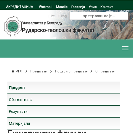
АКРЕДИТАЦИЈА
Webmail
Moodle
Галерија
Упис
Контакт
ћир
|
lat
|
eng
Универзитет у Београду
Рударско-геолошки факултет
РГФ
Предмети
Подаци о предмету
О предмету
Предмет
Обавештења
Резултати
Материјали