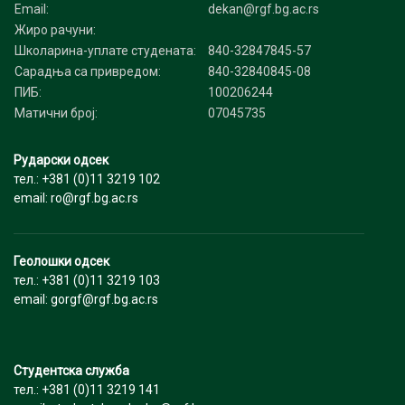
Email:
dekan@rgf.bg.ac.rs
Жиро рачуни:
Школарина-уплате студената:
840-32847845-57
Сарадња са привредом:
840-32840845-08
ПИБ:
100206244
Матични број:
07045735
Рударски одсек
тел.: +381 (0)11 3219 102
email: ro@rgf.bg.ac.rs
Геолошки одсек
тел.: +381 (0)11 3219 103
email: gorgf@rgf.bg.ac.rs
Студентска служба
тел.: +381 (0)11 3219 141