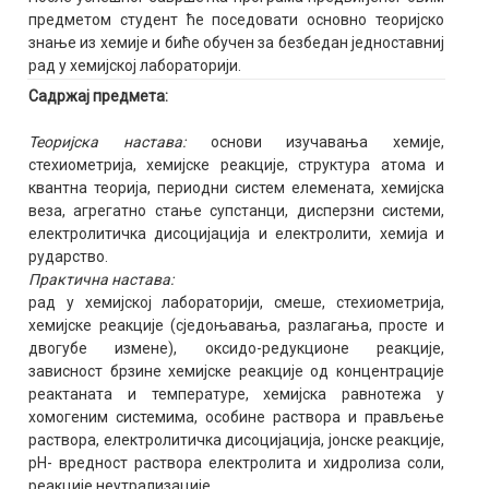
предметом студент ће поседовати основно теоријско
знање из хемије и биће обучен за безбедан једноставниј
рад у хемијској лабораторији.
Садржај предмета:
Теоријска настава:
основи изучавања хемије,
стехиометрија, хемијске реакције, структура атома и
квантна теорија, периодни систем елемената, хемијска
веза, агрегатно стање супстанци, дисперзни системи,
електролитичка дисоцијација и електролити, хемија и
рударство.
Практична настава:
рад у хемијској лабораторији, смеше, стехиометрија,
хемијске реакције (сједоњавања, разлагања, просте и
двогубе измене), оксидо-редукционе реакције,
зависност брзине хемијске реакције од концентрације
реактаната и температуре, хемијска равнотежа у
хомогеним системима, особине раствора и прављење
раствора, електролитичка дисоцијација, јонске реакције,
pH- вредност раствора електролита и хидролиза соли,
реакције неутрализације.