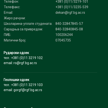
Телефон:
+381 (0)11/3219-101
Телефакс:
+381 (0)11/3235-539
Email:
dekan@rgf.bg.ac.rs
Жиро рачуни:
Школарина-уплате студената:
840-32847845-57
Сарадња са привредом:
840-32840845-08
ПИБ:
100206244
Матични број:
07045735
Рударски одсек
тел.: +381 (0)11 3219 102
email: ro@rgf.bg.ac.rs
Геолошки одсек
тел.: +381 (0)11 3219 103
email: gorgf@rgf.bg.ac.rs