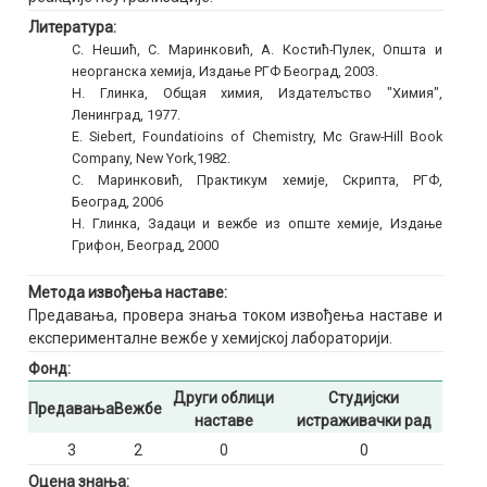
Литература:
С. Нешић, С. Маринковић, А. Костић-Пулек, Општа и
неорганска хемија, Издање РГФ Београд, 2003.
Н. Глинка, Общая химия, Издателъство "Химия",
Ленинград, 1977.
E. Siebert, Foundatioins of Chemistry, Mc Graw-Hill Book
Company, New York,1982.
С. Маринковић, Практикум хемије, Скрипта, РГФ,
Београд, 2006
Н. Глинка, Задаци и вежбе из опште хемије, Издање
Грифон, Београд, 2000
Метода извођења наставе:
Предавања, провера знања током извођења наставе и
експерименталне вежбе у хемијској лабораторији.
Фонд:
Други облици
Студијски
Предавања
Вежбе
наставе
истраживачки рад
3
2
0
0
Оцена знања: