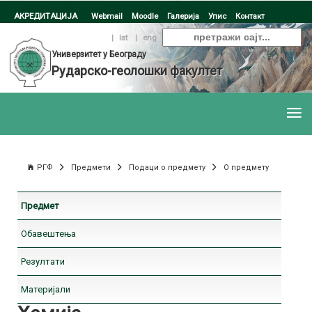
АКРЕДИТАЦИЈА
Webmail
Moodle
Галерија
Упис
Контакт
ћир
|
lat
|
eng
Универзитет у Београду
Рударско-геолошки факултет
РГФ
Предмети
Подаци о предмету
О предмету
Предмет
Обавештења
Резултати
Материјали