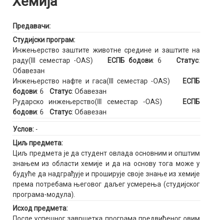
Хемија
Предавачи:
Студијски програм:
Инжењерство заштите животне средине и заштите на
раду(III семестар -OAS)
ЕСПБ бодови
: 6
Статус
:
Обавезан
Инжењерство нафте и гаса(III семестар -OAS)
ЕСПБ
бодови
: 6
Статус
: Обавезан
Рударско инжењерство(III семестар -OAS)
ЕСПБ
бодови
: 6
Статус
: Обавезан
Услов:
-
Циљ предмета:
Циљ предмета је да студент овлада основним и општим
знањем из области хемије и да на основу тога може у
будуће да надграђује и проширује своје знање из хемије
према потребама његовог даљег усмерења (студијског
програма-модула).
Исход предмета:
После успешног завршетка програма предвиђеног овим