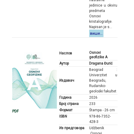
nastavne
jedinice u okviru
predmeta
Osnovi
kristalografije.
Napisan je s...
више...
Osnovi
Наслов
geofizike A
Аутор
Dragana Đurić
Beograd :
Univerzitet u
Издавач
Beogradu,
Rudarsko-
geološki fakultet
Година
2026
Број страна
233
Формат
Štampa - 26 cm
PDF
ISBN
978-86-7352-
428-3
Из предговора
Udžbenik
„Osnovi