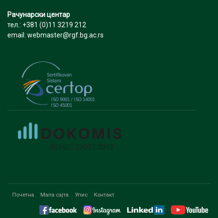
Рачунарски центар
тел.: +381 (0)11 3219 212
email: webmaster@rgf.bg.ac.rs
Почетна
Мапа сајта
Упис
Контакт