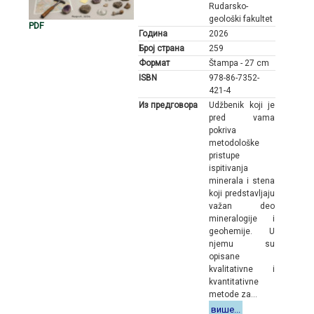
Rudarsko-
geološki fakultet
PDF
Година
2026
Број страна
259
Формат
Štampa - 27 cm
ISBN
978-86-7352-
421-4
Из предговора
Udžbenik koji je
pred vama
pokriva
metodološke
pristupe
ispitivanja
minerala i stena
koji predstavljaju
važan deo
mineralogije i
geohemije. U
njemu su
opisane
kvalitativne i
kvantitativne
metode za...
више...