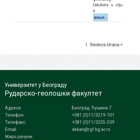
fakulteta u cilju
p...
више...
|
Sledeća strana >
Универзитет у Београду
Рударско-геолошки факултет
Адреса:
Београд, Ђушина 7
Телефон:
+381 (0)11/3219-101
Телефакс:
+381 (0)11/3235-539
Email:
dekan@rgf.bg.ac.rs
Жиро рачуни: