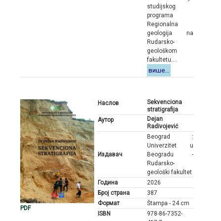
studijskog
programa
Regionalna
geologija na
Rudarsko-
geološkom
fakultetu....
више...
Sekvenciona
Наслов
stratigrafija
Dejan
Аутор
Radivojević
Beograd :
Univerzitet u
Издавач
Beogradu -
Rudarsko-
geološki fakultet
Година
2026
Број страна
387
Формат
Štampa - 24 cm
PDF
ISBN
978-86-7352-