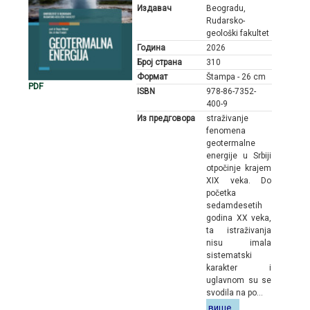
Издавач
Beogradu,
Rudarsko-
geološki fakultet
Година
2026
Број страна
310
Формат
Štampa - 26 cm
PDF
ISBN
978-86-7352-
400-9
Из предговора
straživanje
fenomena
geotermalne
energije u Srbiji
otpočinje krajem
XIX veka. Do
početka
sedamdesetih
godina XX veka,
ta istraživanja
nisu imala
sistematski
karakter i
uglavnom su se
svodila na po...
више...