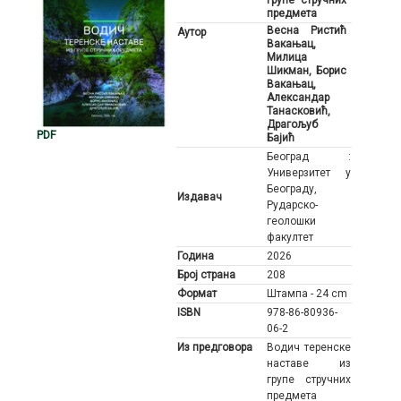
групе стручних
предмета
Весна Ристић
Аутор
Вакањац,
Милица
Шикман, Борис
Вакањац,
Александар
Танасковић,
Драгољуб
PDF
Бајић
Београд :
Универзитет у
Београду,
Издавач
Рударско-
геолошки
факултет
Година
2026
Број страна
208
Формат
Штампа - 24 cm
ISBN
978-86-80936-
06-2
Из предговора
Водич теренске
наставе из
групе стручних
предмета