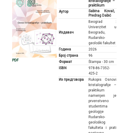
kristalografije –
praktikum
Sabina Kovač,
Аутор
Predrag Dabić
Beograd :
Univerzitet u
Издавач
Beogradu,
Rudarsko-
geološki fakultet
Година
2026
Број страна
96
PDF
Формат
Štampa - 30 cm
ISBN
978-86-7352-
425-2
Из предговора
Rukopis Osnovi
kristalografije –
praktikum
namenjen je
prvenstveno
studentima
geologije
Rudarsko-
geološkog
fakulteta i prati