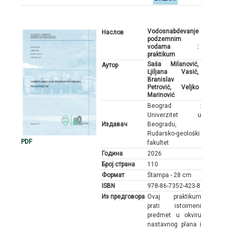
Vodosnabdevanje
Наслов
podzemnim
vodama :
praktikum
Saša Milanović,
Аутор
Ljiljana Vasić,
Branislav
Petrović, Veljko
Marinović
Beograd :
Univerzitet u
Издавач
Beogradu,
Rudarsko-geološki
PDF
fakultet
Година
2026
Број страна
110
Формат
Štampa - 28 cm
ISBN
978-86-7352-423-8
Из предговора
Ovaj praktikum
prati istoimeni
predmet u okviru
nastavnog plana i