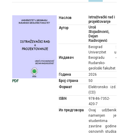
Istraživački rad i
Наслов
projektovanje
Uroš
Аутор
Stojadinović,
Dejan
Radivojević
Beograd :
Univerzitet u
Издавач
Beogradu -
Rudarsko-
geološki fakultet
Година
2026
PDF
Број страна
50
Формат
Elektronsko izd.
(CD)
ISBN
978-86-7352-
420-7
Из предговора
Ovaj udžbenik
namenjen je
studentima
završne godine
osnovnih studija