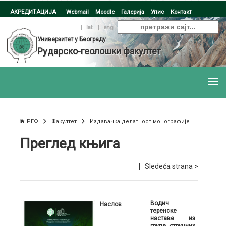
АКРЕДИТАЦИЈА
Webmail
Moodle
Галерија
Упис
Контакт
ћир
|
lat
|
eng
Универзитет у Београду
Рударско-геолошки факултет
РГФ
Факултет
Издавачка делатност монографије
Преглед књига
|
Sledeća strana >
Водич
Наслов
теренске
наставе из