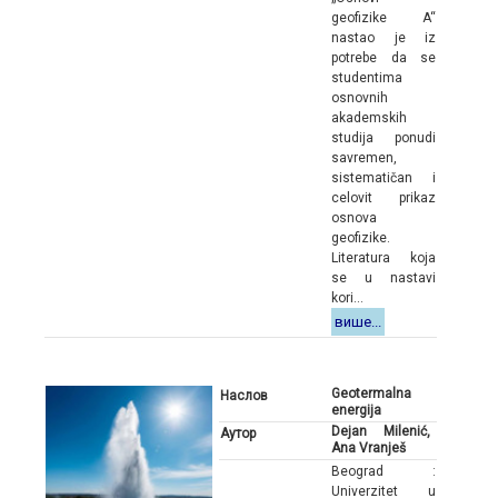
geofizike A“
nastao je iz
potrebe da se
studentima
osnovnih
akademskih
studija ponudi
savremen,
sistematičan i
celovit prikaz
osnova
geofizike.
Literatura koja
se u nastavi
kori...
више...
Geotermalna
Наслов
energija
Dejan Milenić,
Аутор
Ana Vranješ
Beograd :
Univerzitet u