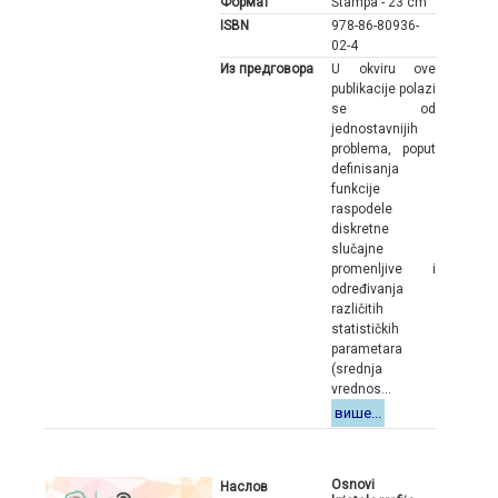
Формат
Štampa - 23 cm
ISBN
978-86-80936-
02-4
Из предговора
U okviru ove
publikacije polazi
se od
jednostavnijih
problema, poput
definisanja
funkcije
raspodele
diskretne
slučajne
promenljive i
određivanja
različitih
statističkih
parametara
(srednja
vrednos...
више...
Osnovi
Наслов