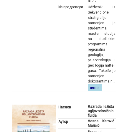
417-7
Из предговора
Udžbenik iz
Sekvencione
stratigrafije
namenjen je
studentima
master studija
na studijskim
programima
regionalna
geologija,
paleontologija i
geo logija nafte i
gasa. Takođe je
namenjen
doktorantima n...
више...
Razrada ležišta
Наслов
ugljovodoničnih
fluida
Vesna Karović
Аутор
Maričić
Beograd :