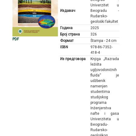
Univerzitet u
Издавач
Beogradu -
Rudarsko-
geološki fakultet
Година
2025
Број страна
326
PDF
Формат
Štampa - 24 cm
ISBN
978-86-7352-
418-4
Из предговора
Knjiga „Razrada
ležišta
ugljovodoničnih
fluida“ је
udžbenik
namenjen
studentima
studijskog
programa
Inženjerstva
nafte i gasa
Univerziteta u
Beogradu-
Rudarsko-
geološkog