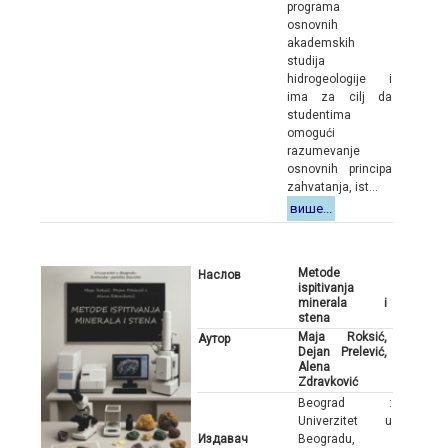
programa
osnovnih
akademskih
studija
hidrogeologije i
ima za cilj da
studentima
omogući
razumevanje
osnovnih principa
zahvatanja, ist...
више...
Metode
Наслов
ispitivanja
minerala i
stena
Maja Roksić,
Аутор
Dejan Prelević,
Alena
Zdravković
Beograd :
Univerzitet u
Издавач
Beogradu,