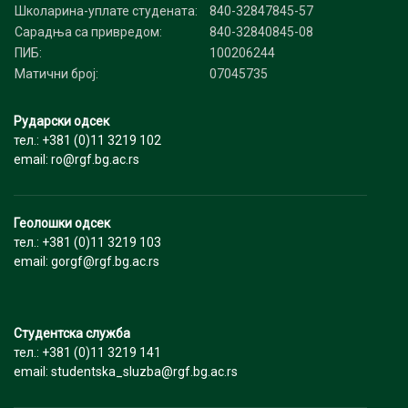
Школарина-уплате студената:
840-32847845-57
Сарадња са привредом:
840-32840845-08
ПИБ:
100206244
Матични број:
07045735
Рударски одсек
тел.: +381 (0)11 3219 102
email: ro@rgf.bg.ac.rs
Геолошки одсек
тел.: +381 (0)11 3219 103
email: gorgf@rgf.bg.ac.rs
Студентска служба
тел.: +381 (0)11 3219 141
email: studentska_sluzba@rgf.bg.ac.rs