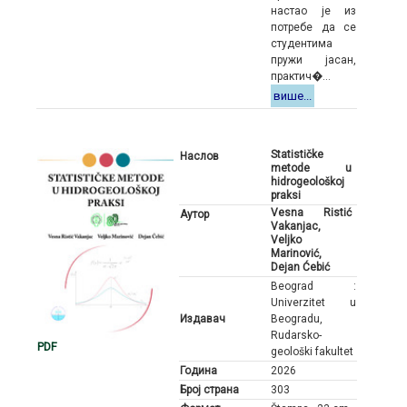
настао је из
потребе да се
студентима
пружи јасан,
практич�...
више...
Statističke
Наслов
metode u
hidrogeološkoj
praksi
Vesna Ristić
Аутор
Vakanjac,
Veljko
Marinović,
Dejan Ćebić
Beograd :
Univerzitet u
Издавач
Beogradu,
Rudarsko-
PDF
geološki fakultet
Година
2026
Број страна
303