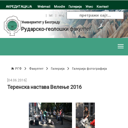
АКРЕДИТАЦИЈА
Webmail
Moodle
Галерија
Упис
Контакт
ћир
|
lat
|
eng
Универзитет у Београду
Рударско-геолошки факултет
РГФ
Факултет
Галерија
Галерија фотографија
[04.06.2016]
Теренска настава Велење 2016