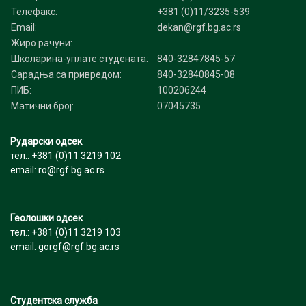
Телефакс:
+381 (0)11/3235-539
Email:
dekan@rgf.bg.ac.rs
Жиро рачуни:
Школарина-уплате студената:
840-32847845-57
Сарадња са привредом:
840-32840845-08
ПИБ:
100206244
Матични број:
07045735
Рударски одсек
тел.: +381 (0)11 3219 102
email: ro@rgf.bg.ac.rs
Геолошки одсек
тел.: +381 (0)11 3219 103
email: gorgf@rgf.bg.ac.rs
Студентска служба