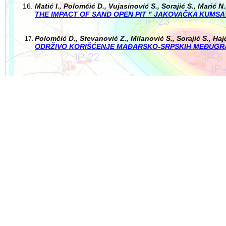
Matić I., Polomčić D., Vujasinović S., Sorajić S., Marić N.,
THE IMPACT OF SAND OPEN PIT " JAKOVAČKA KUMS
Polomčić D., Stevanović Z., Milanović S., Sorajić S., Hajd
ODRŽIVO KORIŠĆENJE MAĐARSKO-SRPSKIH MEĐUGRA