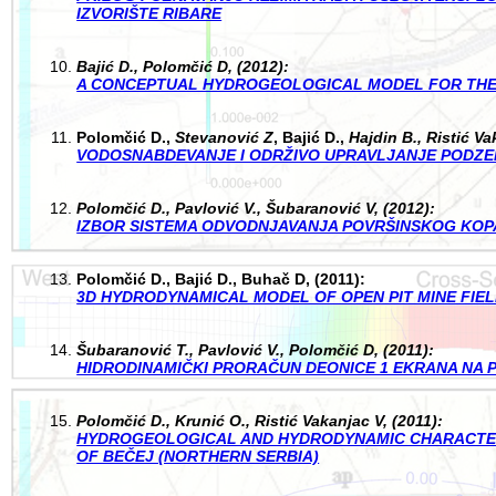
IZVORIŠTE RIBARE
Bajić D., Polomčić D, (2012):
A CONCEPTUAL HYDROGEOLOGICAL MODEL FOR THE O
Polomčić D.,
Stevanović Z
, Bajić D.,
Hajdin B.,
Ristić Va
VODOSNABDEVANJE I ODRŽIVO UPRAVLJANJE PODZEM
Polomčić D., Pavlović V., Šubaranović V, (2012):
IZBOR SISTEMA ODVODNJAVANJA POVRŠINSKOG KO
Polomčić D., Bajić D., Buhač D, (2011):
3D HYDRODYNAMICAL MODEL OF OPEN PIT MINE FIEL
Šubaranović T., Pavlović V., Polomčić D, (2011):
HIDRODINAMIČKI PRORAČUN DEONICE 1 EKRANA NA
Polomčić D., Krunić O., Ristić Vakanjac V, (2011):
HYDROGEOLOGICAL AND HYDRODYNAMIC CHARACTER
OF BEČEJ (NORTHERN SERBIA)