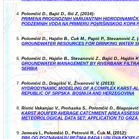
Polomčić D., Bajić D., Ilić Z, (2014):
PRIMENA PROGNOZNIH VARIJANTNIH HIDRODINAMIČK
PODZEMNIH VODA NA PRIMERU POVRŠINSKOG KOPA 
Polomčić D., Hajdin B., Ćuk M., Papić P., Stevanović Z, 
GROUNDWATER RESOURCES FOR DRINKING WATER SU
Polomčić D., Hajdin B., Stevanović Z., Bajić D., Hajdin K
GROUNDWATER MANAGEMENT BY RIVERBANK FILTRATI
SERBIA
Polomčić D., Dragišić V., Živanović V, (2013):
HYDRODYNAMIC MODELING OF A COMPLEX KARST-AL
REPUBLIC OF SRPSKA, BOSNIJA AND HERZEGOVINA
Ristić Vakanjac V., Prohaska S., Polomčić D., Blagojević
K
ARST AQUIFER AVERAGE CATCHMENT AREA ASSESS
METEOROLOGICAL DATA SET: APPLICATION TO GRZA 
Jemcov I., Polomčić D., Petrović R., Ćuk M, (2012):
PRILOG POZNAVANJU REŽIMA RADA I USLOVA EKSPL