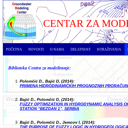
CENTAR ZA MOD
POČETNA
NOVOSTI
O NAMA
DELATNOST
ISTRAŽIVANJA
Biblioteka Centra za modeliranje:
Polomčić D., Bajić D, (2014):
PRIMENA HIDRODINAMIČKIH PROGNOZNIH PRORAČUNA
Bajić D., Polomčić D, (2014):
FUZZY OPTIMIZATION IN HYDRODYNAMIC ANALYSIS 
STATION “BEZDAN 1”, SERBIA
Bajić D., Polomčić D., Jemcov I, (2014):
THE PURPOSE OF FUZZY LOGIC IN HYDROGEOLOGICA