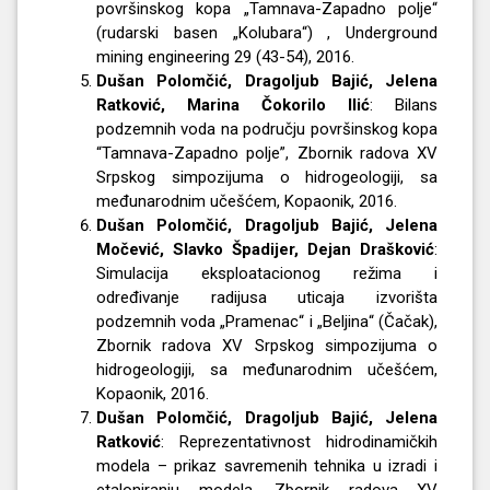
površinskog kopa „Tamnava-Zapadno polje“
(rudarski basen „Kolubara“) , Underground
mining engineering 29 (43-54), 2016.
Dušan Polomčić, Dragoljub Bajić, Jelena
Ratković, Marina Čokorilo Ilić
: Bilans
podzemnih voda na području površinskog kopa
“Tamnava-Zapadno polje”, Zbornik radova XV
Srpskog simpozijuma o hidrogeologiji, sa
međunarodnim učešćem, Kopaonik, 2016.
Dušan Polomčić, Dragoljub Bajić, Jelena
Močević, Slavko Špadijer, Dejan Drašković
:
Simulacija eksploatacionog režima i
određivanje radijusa uticaja izvorišta
podzemnih voda „Pramenac“ i „Beljina“ (Čačak),
Zbornik radova XV Srpskog simpozijuma o
hidrogeologiji, sa međunarodnim učešćem,
Kopaonik, 2016.
Dušan Polomčić, Dragoljub Bajić, Jelena
Ratković
: Reprezentativnost hidrodinamičkih
modela – prikaz savremenih tehnika u izradi i
etaloniranju modela, Zbornik radova XV