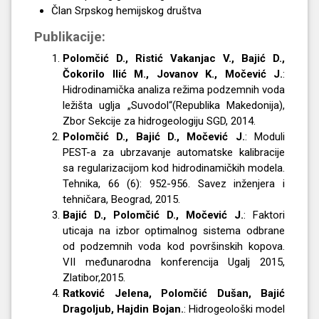
Član Srpskog hemijskog društva
Publikacije:
Polomčić D., Ristić Vakanjac V., Bajić D.,
Čokorilo Ilić M., Jovanov K., Močević J.
:
Hidrodinamička analiza režima podzemnih voda
ležišta uglja „Suvodol“(Republika Makedonija),
Zbor Sekcije za hidrogeologiju SGD, 2014.
Polomčić D., Bajić D., Močević J.
: Moduli
PEST-a za ubrzavanje automatske kalibracije
sa regularizacijom kod hidrodinamičkih modela.
Tehnika, 66 (6): 952-956. Savez inženjera i
tehničara, Beograd, 2015.
Bajić D., Polomčić D., Močević J.
: Faktori
uticaja na izbor optimalnog sistema odbrane
od podzemnih voda kod površinskih kopova.
VII međunarodna konferencija Ugalj 2015,
Zlatibor,2015.
Ratković Jelena, Polomčić Dušan, Bajić
Dragoljub, Hajdin Bojan.
: Hidrogeološki model