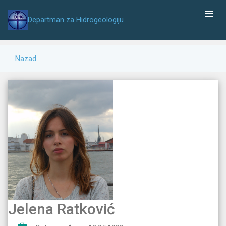
Departman za Hidrogeologiju
Nazad
Jelena Ratković