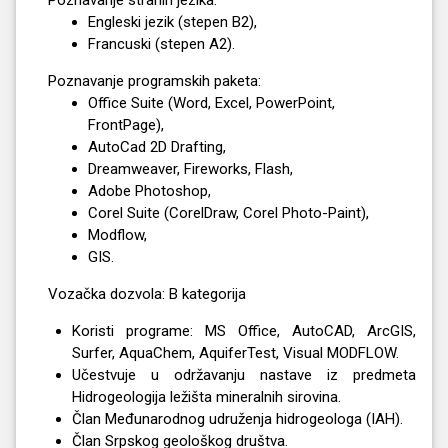
Engleski jezik (stepen B2),
Francuski (stepen A2).
Poznavanje programskih paketa:
Office Suite (Word, Excel, PowerPoint,
FrontPage),
AutoCad 2D Drafting,
Dreamweaver, Fireworks, Flash,
Adobe Photoshop,
Corel Suite (CorelDraw, Corel Photo-Paint),
Modflow,
GIS.
Vozačka dozvola: B kategorija
Koristi programe: MS Office, AutoCAD, ArcGIS,
Surfer, AquaChem, AquiferTest, Visual MODFLOW.
Učestvuje u održavanju nastave iz predmeta
Hidrogeologija ležišta mineralnih sirovina.
Član Međunarodnog udruženja hidrogeologa (IAH).
Član Srpskog geološkog društva.