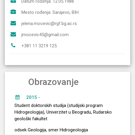
Datum rođenja: 12.05.1988
Mesto rođenja: Sarajevo, BIH
jelena.mocevic@rgf.bg.ac.rs
jmocevic45@gmail.com
+381 11 3219 125
Obrazovanje
2015 -
Student doktorskih studija (studijski program
Hidrogeologija), Univerzitet u Beogradu, Rudarsko
geološki fakultet
odsek Geologija, smer Hidrogeologija