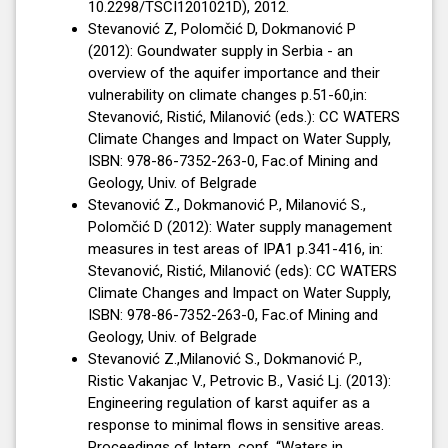
10.2298/TSCI1201021D), 2012.
Stevanović Z, Polomčić D, Dokmanović P
(2012): Goundwater supply in Serbia - an
overview of the aquifer importance and their
vulnerability on climate changes p.51-60,in:
Stevanović, Ristić, Milanović (eds.): CC WATERS
Climate Changes and Impact on Water Supply,
ISBN: 978-86-7352-263-0, Fac.of Mining and
Geology, Univ. of Belgrade
Stevanović Z., Dokmanović P., Milanović S.,
Polomčić D (2012): Water supply management
measures in test areas of IPA1 p.341-416, in:
Stevanović, Ristić, Milanović (eds): CC WATERS
Climate Changes and Impact on Water Supply,
ISBN: 978-86-7352-263-0, Fac.of Mining and
Geology, Univ. of Belgrade
Stevanović Z.,Milanović S., Dokmanović P.,
Ristic Vakanjac V., Petrovic B., Vasić Lj. (2013):
Engineering regulation of karst aquifer as a
response to minimal flows in sensitive areas.
Proceedings of Intern. conf. “Waters in