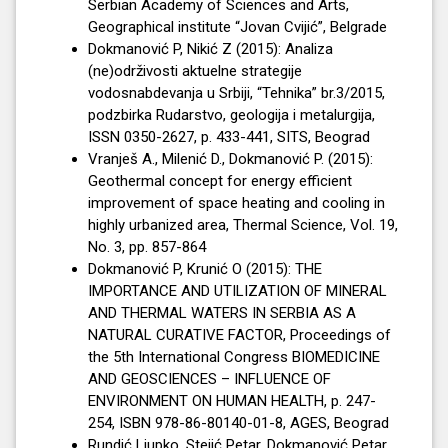
Serbian Academy of Sciences and Arts,
Geographical institute “Jovan Cvijić”, Belgrade
Dokmanović P, Nikić Z (2015): Analiza
(ne)održivosti aktuelne strategije
vodosnabdevanja u Srbiji, “Tehnika” br.3/2015,
podzbirka Rudarstvo, geologija i metalurgija,
ISSN 0350-2627, p. 433-441, SITS, Beograd
Vranješ A., Milenić D., Dokmanović P. (2015):
Geothermal concept for energy efficient
improvement of space heating and cooling in
highly urbanized area, Thermal Science, Vol. 19,
No. 3, pp. 857-864
Dokmanović P, Krunić O (2015): THE
IMPORTANCE AND UTILIZATION OF MINERAL
AND THERMAL WATERS IN SERBIA AS A
NATURAL CURATIVE FACTOR, Proceedings of
the 5th International Congress BIOMEDICINE
AND GEOSCIENCES – INFLUENCE OF
ENVIRONMENT ON HUMAN HEALTH, p. 247-
254, ISBN 978-86-80140-01-8, AGES, Beograd
Rundić Ljupko, Stejić Petar, Dokmanović Petar,