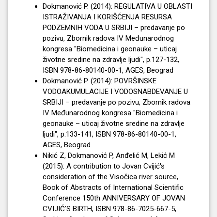
Dokmanović P. (2014): REGULATIVA U OBLASTI
ISTRAŽIVANJA I KORIŠĆENJA RESURSA
PODZEMNIH VODA U SRBIJI – predavanje po
pozivu, Zbornik radova IV Međunarodnog
kongresa "Biomedicina i geonauke – uticaj
životne sredine na zdravlje ljudi", p.127-132,
ISBN 978-86-80140-00-1, AGES, Beograd
Dokmanović P. (2014): POVRŠINSKE
VODOAKUMULACIJE I VODOSNABDEVANJE U
SRBIJI – predavanje po pozivu, Zbornik radova
IV Međunarodnog kongresa "Biomedicina i
geonauke – uticaj životne sredine na zdravlje
ljudi", p.133-141, ISBN 978-86-80140-00-1,
AGES, Beograd
Nikić Z, Dokmanović P, Anđelić M, Lekić M
(2015): A contribution to Jovan Cvijić's
consideration of the Visočica river source,
Book of Abstracts of International Scientific
Conference 150th ANNIVERSARY OF JOVAN
CVIJIĆ'S BIRTH, ISBN 978-86-7025-667-5,