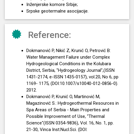
Inženjerske komore Srbije;
Srpske geotermalne asocijacije.
Reference:
Dokmanović P, Nikić Z, Krunić O, Petrović B:
Water Management Failure under Complex
Hydrogeological Conditions in the Kolubara
District, Serbia, "Hydrogeology Journal",(ISSN
1431-2174, e-ISSN 1435-0157), vol.20, No 6, pp
1169- 1175, (DOI:10.1007/s10040-012-0856-0).
2012.
Dokmanović P, Krunić O, Martinović M,
Magazinović S.: Hydrogeothermal Resources in
Spa Areas of Serbia - Main Properties and
Possible Improvement of Use, "Thermal
Science"(ISSN 0354-9836), Vol. 16, No. 1, pp.
21-30, Vinca Inst.Nucl.Sci. (DOI: