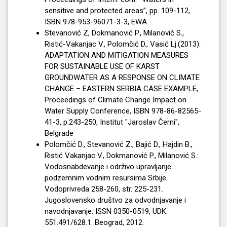
sensitive and protected areas”, pp. 109-112,
ISBN 978-953-96071-3-3, EWA
Stevanović Z, Dokmanović P., Milanović S.,
Ristić-Vakanjac V., Polomčić D., Vasić Lj.(2013):
ADAPTATION AND MITIGATION MEASURES
FOR SUSTAINABLE USE OF KARST
GROUNDWATER AS A RESPONSE ON CLIMATE
CHANGE – EASTERN SERBIA CASE EXAMPLE,
Proceedings of Climate Change Impact on
Water Supply Conference, ISBN 978-86-82565-
41-3, p.243-250, Institut "Jaroslav Černi",
Belgrade
Polomčić D., Stevanović Z., Bajić D., Hajdin B.,
Ristić Vakanjac V., Dokmanović P., Milanović S.:
Vodosnabdevanje i održivo upravljanje
podzemnim vodnim resursima Srbije.
Vodoprivreda 258-260, str. 225-231.
Jugoslovensko društvo za odvodnjavanje i
navodnjavanje. ISSN 0350-0519, UDK:
551.491/628.1. Beograd, 2012.