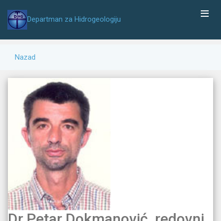
Departman za Hidrogeologiju
Nazad
Dr Petar Dokmanović, redovni