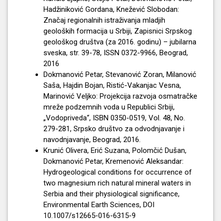
Hadžiniković Gordana, Knežević Slobodan:
Značaj regionalnih istraživanja mladjih
geoloških formacija u Srbiji, Zapisnici Srpskog
geološkog društva (za 2016. godinu) – jubilarna
sveska, str. 39-78, ISSN 0372-9966, Beograd,
2016
Dokmanović Petar, Stevanović Zoran, Milanović
Saša, Hajdin Bojan, Ristić-Vakanjac Vesna,
Marinović Veljko: Projekcija razvoja osmatračke
mreže podzemnih voda u Republici Srbiji,
„Vodopriveda“, ISBN 0350-0519, Vol. 48, No.
279-281, Srpsko društvo za odvodnjavanje i
navodnjavanje, Beograd, 2016.
Krunić Olivera, Erić Suzana, Polomčić Dušan,
Dokmanović Petar, Kremenović Aleksandar:
Hydrogeological conditions for occurrence of
two magnesium rich natural mineral waters in
Serbia and their physiological significance,
Environmental Earth Sciences, DOI
10.1007/s12665-016-6315-9