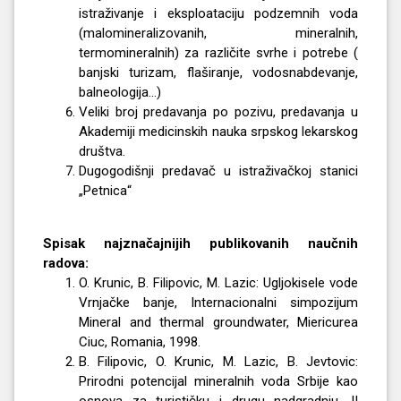
istraživanje i eksploataciju podzemnih voda
(malomineralizovanih, mineralnih,
termomineralnih) za različite svrhe i potrebe (
banjski turizam, flaširanje, vodosnabdevanje,
balneologija...)
Veliki broj predavanja po pozivu, predavanja u
Akademiji medicinskih nauka srpskog lekarskog
društva.
Dugogodišnji predavač u istraživačkoj stanici
„Petnica“
Spisak najznačajnijih publikovanih naučnih
radova:
O. Krunic, B. Filipovic, M. Lazic: Ugljokisele vode
Vrnjačke banje, Internacionalni simpozijum
Mineral and thermal groundwater, Miericurea
Ciuc, Romania, 1998.
B. Filipovic, O. Krunic, M. Lazic, B. Jevtovic:
Prirodni potencijal mineralnih voda Srbije kao