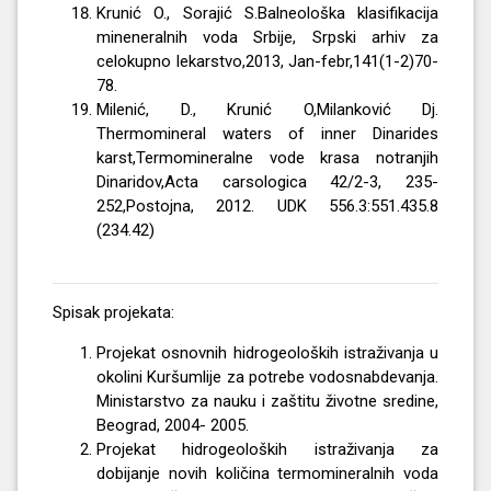
Krunić O., Sorajić S.Balneološka klasifikacija
mineneralnih voda Srbije, Srpski arhiv za
celokupno lekarstvo,2013, Jan-febr,141(1-2)70-
78.
Milenić, D., Krunić O,Milanković Dj.
Thermomineral waters of inner Dinarides
karst,Termomineralne vode krasa notranjih
Dinaridov,Acta carsologica 42/2-3, 235-
252,Postojna, 2012. UDK 556.3:551.435.8
(234.42)
Spisak projekata:
Projekat osnovnih hidrogeoloških istraživanja u
okolini Kuršumlije za potrebe vodosnabdevanja.
Ministarstvo za nauku i zaštitu životne sredine,
Beograd, 2004- 2005.
Projekat hidrogeoloških istraživanja za
dobijanje novih količina termomineralnih voda