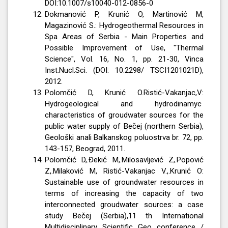
DOI:10.1007/s10040-012-0856-0
Dokmanović P, Krunić O, Martinović M,
Magazinović S.: Hydrogeothermal Resources in
Spa Areas of Serbia - Main Properties and
Possible Improvement of Use, "Thermal
Science", Vol. 16, No. 1, pp. 21-30, Vinca
Inst.Nucl.Sci. (DOI: 10.2298/ TSCI1201021D),
2012.
Polomčić D, Krunić O.Ristić-Vakanjac,V:
Hydrogeological and hydrodinamyc
characteristics of groudwater sources for the
public water supply of Bečej (northern Serbia),
Geološki anali Balkanskog poluostrva br. 72, pp.
143-157, Beograd, 2011.
Polomčić D,.Đekić M,.Milosavljević Z,.Popović
Z,.Milaković M, Ristić-Vakanjac V.,.Krunić O:
Sustainable use of groundwater resources in
terms of increasing the capacity of two
interconnected groudwater sources: a case
study Bečej (Serbia),11 th International
Multidisciplinary Scientific Geo conference /