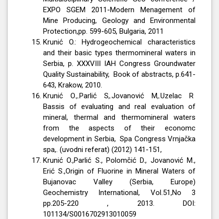
EXPO SGEM 2011-Modern Menagement of
Mine Producing, Geology and Environmental
Protection,pp. 599-605, Bulgaria, 2011
Krunić O.: Hydrogeochemical characteristics
and their basic types thermomineral waters in
Serbia, p. XXXVIII IAH Congress Groundwater
Quality Sustainability, Book of abstracts, p.641-
643, Krakow, 2010.
Krunić O.,.Parlić S,.Jovanović M,.Uzelac R
Bassis of evaluating and real evaluation of
mineral, thermal and thermomineral waters
from the aspects of their economc
development in Serbia, Spa Congress Vrnjačka
spa,. (uvodni referat) (2012) 141-151,
Krunić O.,Parlić S., Polomčić D., Jovanović M.,
Erić S.,Origin of Fluorine in Mineral Waters of
Bujanovac Valley (Serbia, Europe)
Geochemistry International, Vol.51,No 3
pp.205-220 , 2013. DOI:
101134/S0016702913010059