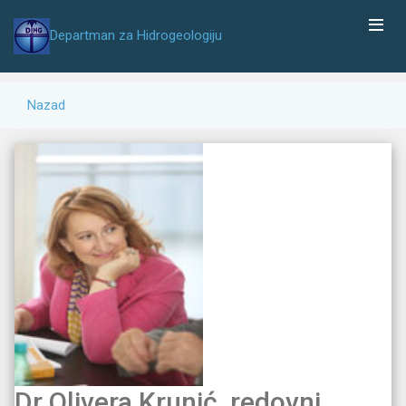
Departman za Hidrogeologiju
Nazad
Dr Olivera Krunić, redovni