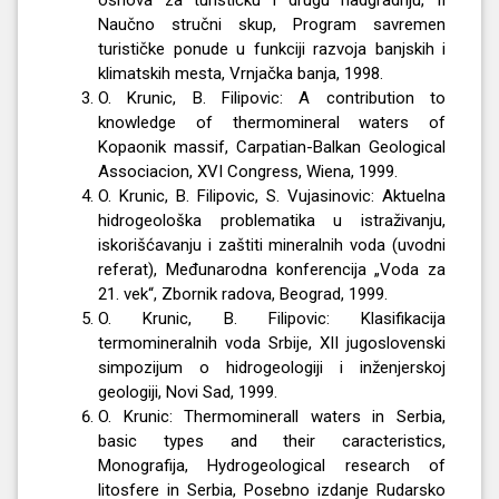
osnova za turističku i drugu nadgradnju, II
Naučno stručni skup, Program savremen
turističke ponude u funkciji razvoja banjskih i
klimatskih mesta, Vrnjačka banja, 1998.
O. Krunic, B. Filipovic: A contribution to
knowledge of thermomineral waters of
Kopaonik massif, Carpatian-Balkan Geological
Associacion, XVI Congress, Wiena, 1999.
O. Krunic, B. Filipovic, S. Vujasinovic: Aktuelna
hidrogeološka problematika u istraživanju,
iskorišćavanju i zaštiti mineralnih voda (uvodni
referat), Međunarodna konferencija „Voda za
21. vek“, Zbornik radova, Beograd, 1999.
O. Krunic, B. Filipovic: Klasifikacija
termomineralnih voda Srbije, XII jugoslovenski
simpozijum o hidrogeologiji i inženjerskoj
geologiji, Novi Sad, 1999.
O. Krunic: Thermominerall waters in Serbia,
basic types and their caracteristics,
Monografija, Hydrogeological research of
litosfere in Serbia, Posebno izdanje Rudarsko