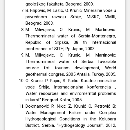
geološkog fakulteta, Beograd, 2000.
B. Filipovic, M. Lazic, O. Krunic: Mineralne vode u
privrednom razvoju Srbije, MISKO, MMIII,
Beograd, 2003.
M. Milivojevic, O. Krunic, M. Martinovic:
Thermomineral water of Serbia-Montenegro,
Republic of Srpska, 38 th Internacional
conference of SITH, Pp Japan, 2003.
M. Milivojevic, O. Krunic, M. Martinovic:
Thermomineral water of Serbia: favorable
source fot tourism development, World
geothermal congres, 2005 Antalia, Turkey, 2005.
O. Krunic, P. Papic, S. Parlic: Karstne mineralne
vode Srbije, Internacionalna konferencija „
Water resources and enviromerntal problems
in karst“ Beograd-Kotor, 2005.
Dokmanović P, Nikić Z, Krunić O, Petrović B:
Water Management Failure under Complex
Hydrogeological Conditions in the Kolubara
District, Serbia, "Hydrogeology Journal", 2012,