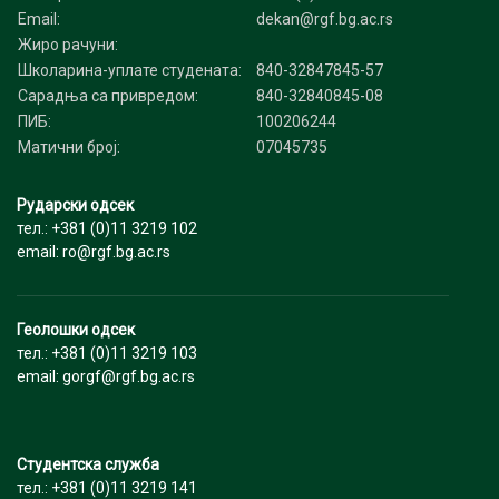
Email:
dekan@rgf.bg.ac.rs
Жиро рачуни:
Школарина-уплате студената:
840-32847845-57
Сарадња са привредом:
840-32840845-08
ПИБ:
100206244
Матични број:
07045735
Рударски одсек
тел.: +381 (0)11 3219 102
email: ro@rgf.bg.ac.rs
Геолошки одсек
тел.: +381 (0)11 3219 103
email: gorgf@rgf.bg.ac.rs
Студентска служба
тел.: +381 (0)11 3219 141