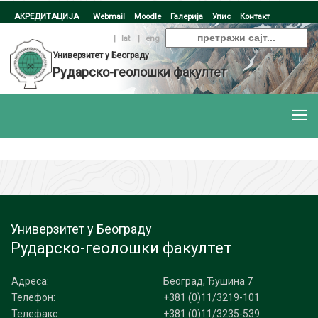
АКРЕДИТАЦИЈА
Webmail
Moodle
Галерија
Упис
Контакт
ћир
|
lat
|
eng
Универзитет у Београду
Рударско-геолошки факултет
Универзитет у Београду
Рударско-геолошки факултет
Адреса:
Београд, Ђушина 7
Телефон:
+381 (0)11/3219-101
Телефакс:
+381 (0)11/3235-539