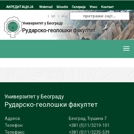
АКРЕДИТАЦИЈА
Webmail
Moodle
Галерија
Упис
Контакт
ћир
|
lat
|
eng
Универзитет у Београду
Рударско-геолошки факултет
Универзитет у Београду
Рударско-геолошки факултет
Адреса:
Београд, Ђушина 7
Телефон:
+381 (0)11/3219-101
Телефакс:
+381 (0)11/3235-539