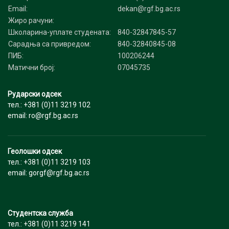
Email:
dekan@rgf.bg.ac.rs
Жиро рачуни:
Школарина-уплате студената:
840-32847845-57
Сарадња са привредом:
840-32840845-08
ПИБ:
100206244
Матични број:
07045735
Рударски одсек
тел.: +381 (0)11 3219 102
email: ro@rgf.bg.ac.rs
Геолошки одсек
тел.: +381 (0)11 3219 103
email: gorgf@rgf.bg.ac.rs
Студентска служба
тел.: +381 (0)11 3219 141