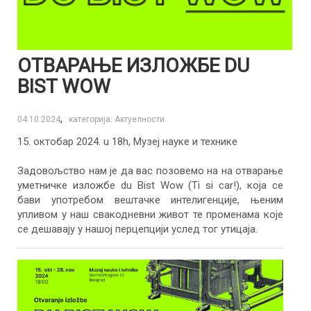
ОТВАРАЊЕ ИЗЛОЖБЕ DU
BIST WOW
,
04.10.2024
категорија: Актуелности
15. октобар 2024. u 18h, Музеј науке и технике
Задовољство нам је да вас позовемо на на отварање
уметничке изложбе du Bist Wow (Ti si car!), која се
бави употребом вештачке интелигенције, њеним
упливом у наш свакодневни живот те променама које
се дешавају у нашој перцепцији услед тог утицаја.