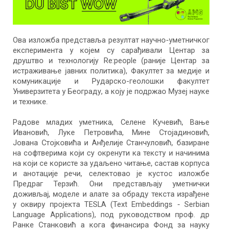
Ова изложба представља резултат научно-уметничког
експеримента у којем су сарађивали Центар за
друштво и технологију Re:people (раније Центар за
истраживање јавних политика), Факултет за медије и
комуникације и Рударско-геолошки факултет
Универзитета у Београду, а коју је подржао Музеј науке
и технике.
Радове младих уметника, Селене Кучевић, Вање
Ивановић, Луке Петровића, Мине Стојадиновић,
Јована Стојковића и Анђелије Станчуловић, базиране
на софтверима који су окренути ка тексту и начинима
на који се користе за удаљено читање, састав корпуса
и анотације речи, селектовао је кустос изложбе
Предраг Терзић. Они представљају уметнички
доживљај, моделе и алате за обраду текста израђене
у оквиру пројекта TESLA (Text Embeddings - Serbian
Language Applications), под руководством проф. др
Ранке Станковић а кога финансира Фонд за науку