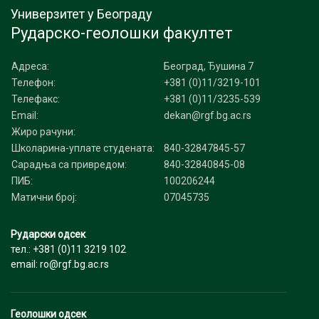
Универзитет у Београду
Рударско-геолошки факултет
Адреса:
Београд, Ђушина 7
Телефон:
+381 (0)11/3219-101
Телефакс:
+381 (0)11/3235-539
Email:
dekan@rgf.bg.ac.rs
Жиро рачуни:
Школарина-уплате студената:
840-32847845-57
Сарадња са привредом:
840-32840845-08
ПИБ:
100206244
Матични број:
07045735
Рударски одсек
тел.: +381 (0)11 3219 102
email: ro@rgf.bg.ac.rs
Геолошки одсек