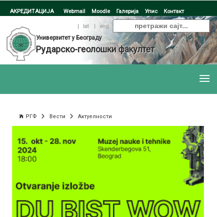
АКРЕДИТАЦИЈА
Webmail
Moodle
Галерија
Упис
Контакт
ћир
|
lat
|
eng
Универзитет у Београду
Рударско-геолошки факултет
РГФ
Вести
Актуелности