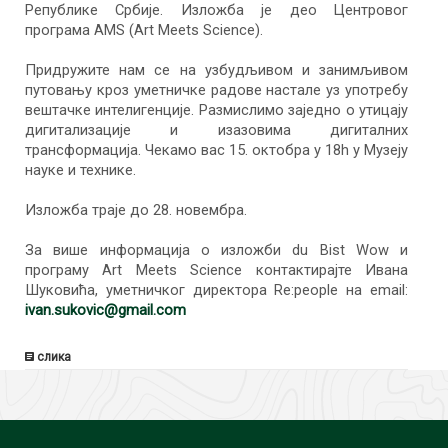
Републике Србије. Изложба је део Центровог
програма AMS (Art Meets Science).
Придружите нам се на узбудљивом и занимљивом
путовању кроз уметничке радове настале уз употребу
вештачке интелигенције. Размислимо заједно о утицају
дигитализације и изазовима дигиталних
трансформација. Чекамо вас 15. октобра у 18h у Музеју
науке и технике.
Изложба траје до 28. новембра.
За више информација о изложби du Bist Wow и
програму Art Meets Science контактирајте Ивана
Шуковића, уметничког директора Re:people на email:
ivan.sukovic@gmail.com
слика