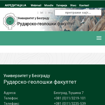
АКРЕДИТАЦИЈА
Webmail
Moodle
Галерија
Упис
Контакт
ћир
|
lat
|
eng
Универзитет у Београду
Рударско-геолошки факултет
Универзитет у Београду
Рударско-геолошки факултет
Адреса:
Београд, Ђушина 7
Телефон:
+381 (0)11/3219-101
Телефакс:
+381 (0)11/3235-539