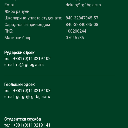
Email:
dekan@rgf.bg.ac.rs
Жиро рачуни:
Школарина-уплате студената:
840-32847845-57
Сарадња са привредом:
840-32840845-08
ПИБ:
100206244
Матични број:
07045735
Рударски одсек
тел.: +381 (0)11 3219 102
email: ro@rgf.bg.ac.rs
Геолошки одсек
тел.: +381 (0)11 3219 103
email: gorgf@rgf.bg.ac.rs
Студентска служба
тел.: +381 (0)11 3219 141