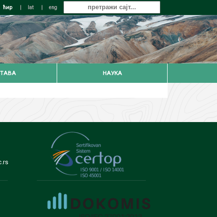
ћир
|
lat
|
eng
ТАВА
НАУКА
.rs