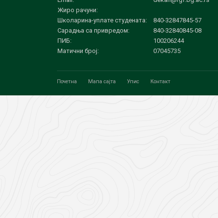
Жиро рачуни:
Школарина-уплате студената:
840-32847845-57
Сарадња са привредом:
840-32840845-08
ПИБ:
100206244
Матични број:
07045735
Почетна
Мапа сајта
Упис
Контакт