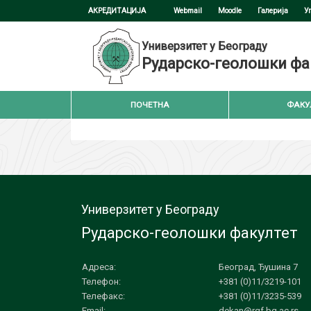
АКРЕДИТАЦИЈА
Webmail
Moodle
Галерија
У
Универзитет у Београду
Рударско-геолошки фа
ПОЧЕТНА
ФАКУ
Универзитет у Београду
Рударско-геолошки факултет
Адреса:
Београд, Ђушина 7
Телефон:
+381 (0)11/3219-101
Телефакс:
+381 (0)11/3235-539
Email:
dekan@rgf.bg.ac.rs