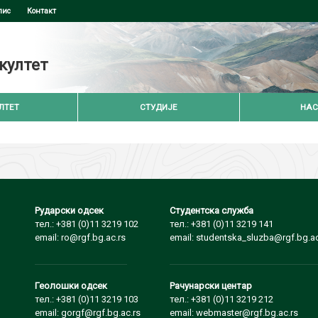
пис
Контакт
култет
ЛТЕТ
СТУДИЈЕ
НАС
Рударски одсек
Студентска служба
тел.: +381 (0)11 3219 102
тел.: +381 (0)11 3219 141
email: ro@rgf.bg.ac.rs
email: studentska_sluzba@rgf.bg.ac
Геолошки одсек
Рачунарски центар
тел.: +381 (0)11 3219 103
тел.: +381 (0)11 3219 212
email: gorgf@rgf.bg.ac.rs
email: webmaster@rgf.bg.ac.rs