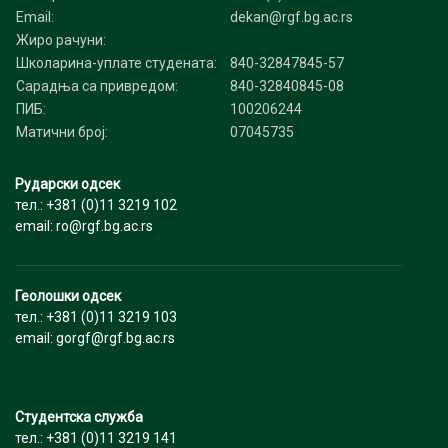
Email:
dekan@rgf.bg.ac.rs
Жиро рачуни:
Школарина-уплате студената:
840-32847845-57
Сарадња са привредом:
840-32840845-08
ПИБ:
100206244
Матични број:
07045735
Рударски одсек
тел.: +381 (0)11 3219 102
email: ro@rgf.bg.ac.rs
Геолошки одсек
тел.: +381 (0)11 3219 103
email: gorgf@rgf.bg.ac.rs
Студентска служба
тел.: +381 (0)11 3219 141