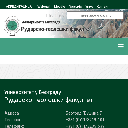
АКРЕДИТАЦИЈА
Webmail
Moodle
Галерија
Упис
Контакт
ћир
|
lat
|
eng
Универзитет у Београду
Рударско-геолошки факултет
Универзитет у Београду
Рударско-геолошки факултет
Адреса:
Београд, Ђушина 7
Телефон:
+381 (0)11/3219-101
Телефакс:
+381 (0)11/3235-539