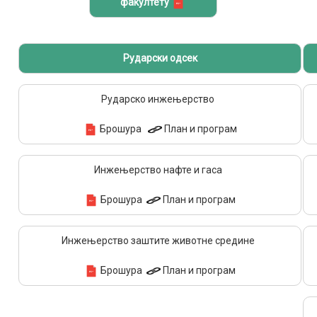
факултету
Рударски одсек
Рударско инжењерство
Брошура
План и програм
Инжењерство нафте и гаса
Брошура
План и програм
Инжењерство заштите животне средине
Брошура
План и програм