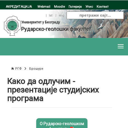
АКРЕДИТАЦИЈА
Webmail
Moodle
Галерија
Упис
Контакт
ћир
|
lat
|
eng
Универзитет у Београду
Рударско-геолошки факултет
РГФ
Брошуре
Како да одлучим -
презентације студијских
програма
О Рударско-геолошком