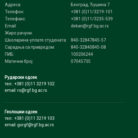
Адреса:
Београд, Ђушина 7
Телефон:
+381 (0)11/3219-101
Телефакс:
+381 (0)11/3235-539
Email:
dekan@rgf.bg.ac.rs
Жиро рачуни:
Школарина-уплате студената:
840-32847845-57
Сарадња са привредом:
840-32840845-08
ПИБ:
100206244
Матични број:
07045735
Рударски одсек
тел.: +381 (0)11 3219 102
email: ro@rgf.bg.ac.rs
Геолошки одсек
тел.: +381 (0)11 3219 103
email: gorgf@rgf.bg.ac.rs